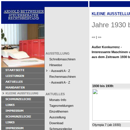
KLEINE AUSSTELLU
Jahre 1930 
<<
|
>>
Außer Konkurrenz -
Interessante Maschinen 
AUSSTELLUNG
aus dem Zeitraum 1930 bi
Schreibmaschinen
Hinweise
- Auswahl A - Z
Rechenmaschinen
- Auswahl A - Z
1930 bis 1939:
AKTUELLES
Monats-Info
Tagesmeldungen
Einzelthemen
Ausstellung
Download
Olympia 7 (ab 1930)
Schmunzelecke