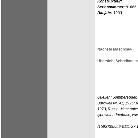
Konstrukteur:
Seriennummer:
81666
Baujahr:
1933
Nächste Maschine>
Übersicht Schreibmasc
Quellen: Sommeregger, w
Bürowelt Nr. 41, 1995; 
1973; Russo, Mechanical 
typewriter database, w
(159SX00059-0111-27.1