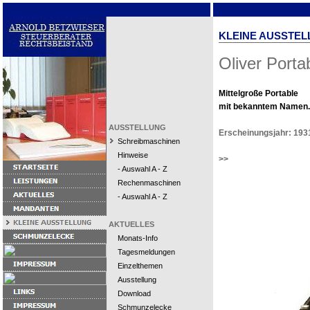
KLEINE AUSSTEL
Oliver Porta
Mittelgroße Portable
mit bekanntem Namen.
AUSSTELLUNG
Erscheinungsjahr: 193
Schreibmaschinen
Hinweise
>>
- Auswahl A - Z
Rechenmaschinen
- Auswahl A - Z
AKTUELLES
Monats-Info
Tagesmeldungen
Einzelthemen
Ausstellung
Download
Schmunzelecke