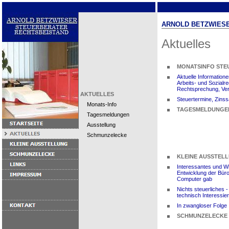
ARNOLD BETZWIESE
Aktuelles
MONATSINFO STE
Aktuelle Information
Arbeits- und Sozial
Rechtsprechung, Ve
AKTUELLES
Steuertermine, Zinss
Monats-Info
TAGESMELDUNGEN "
Tagesmeldungen
Ausstellung
Schmunzelecke
KLEINE AUSSTELL
Interessantes und W
Entwicklung der Büro
Computer gab
Nichts steuerliches -
technisch Interessier
In zwangloser Folge
SCHMUNZELECKE 