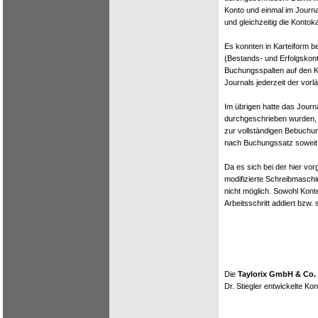
Konto und einmal im Journa
und gleichzeitig die Kontok
Es konnten in Karteiform be
(Bestands- und Erfolgskon
Buchungsspalten auf den K
Journals jederzeit der vorl
Im übrigen hatte das Journ
durchgeschrieben wurden, i
zur vollständigen Bebuchun
nach Buchungssatz soweit 
Da es sich bei der hier vo
modifizierte Schreibmasch
nicht möglich. Sowohl Kon
Arbeitsschritt addiert bzw. 
Die
Taylorix GmbH & Co.
Dr. Stiegler entwickelte K