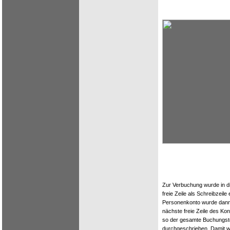
Zur Verbuchung wurde in d
freie Zeile als Schreibzeil
Personenkonto wurde dann i
nächste freie Zeile des K
so der gesamte Buchungstex
durchgeschrieben. Damit w