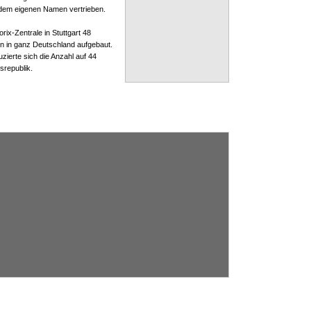
 dem eigenen Namen vertrieben.
rix-Zentrale in Stuttgart 48
en in ganz Deutschland aufgebaut.
ierte sich die Anzahl auf 44
srepublik.