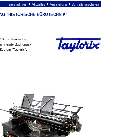
Sie sind hier:
Aktuelles
Ausstellung
Schreibmaschinen
NG "HISTORISCHE BÜROTECHNIK"
" Schreibmaschine
 rechnende Buchungs-
System "Taylorix".