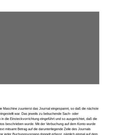
ie Maschine zuunterst das Journal eingespannt, so daß die nächste
e eingestellt war. Das jeweils zu bebuchende Sach- oder
n die Einsteckvorrichtung eingeführt und so ausgerichtet, daß die
ontos beschrieben wurde. Mit der Verbuchung auf dem Konto wurde
t mitsamt Betrag auf die darunterliegende Zeile des Journals
ar jeder Buchungsvorgang doppelt erfasst, nämlich einmal auf dem