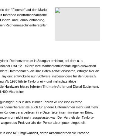
rix den "Fixomat" auf den Markt,
eit führende elektromechanische
 Finanz- und Lohnbuchführung,
chen Rechenmaschinenhersteller
lorix-Rechenzentrum in Stuttgart errichtet, bei dem u. a.
ie bei der DATEV - extern ihre Mandantenbuchhaltungen auswerten
dere Unternehmen, die ihre Daten selbst erfassten, erfolgte hier die
 Taylorix entwickelte nun Software, insbesondere für den Bereich
g. Ab 1970 führte Taylorix ein- und mehrplatzfähige
ie Hardware hierzu lieferten
Triumph-Adler
und Digital Equipment.
1.400 Mitarbeiter.
günstiger PCs in den 1980er Jahren wurde eine externe
für Steuerberater als auch für andere Unternehmen mehr und mehr
en Kunden verarbeiteten ihre Daten jetzt intern im eigenen Büro,
zentrum nicht mehr ausgelastet war. Der Vertrieb der Taylorix-
egen des Preisverfalls der Personalcomputer eingestellt.
x in eine AG umgewandelt, deren Aktienmehrheit die Porsche