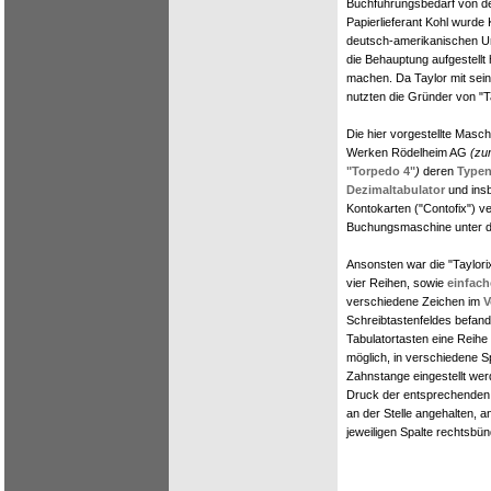
Buchführungsbedarf von de
Papierlieferant Kohl wur
deutsch-amerikanischen Un
die Behauptung aufgestellt h
machen. Da Taylor mit sein
nutzten die Gründer von "T
Die hier vorgestellte Masc
Werken Rödelheim AG
(zu
"Torpedo 4"
)
deren
Typen
Dezimaltabulator
und insb
Kontokarten ("Contofix") 
Buchungsmaschine unter de
Ansonsten war die "Taylorix
vier Reihen, sowie
einfac
verschiedene Zeichen im
V
Schreibtastenfeldes befand 
Tabulatortasten eine Reihe
möglich, in verschiedene S
Zahnstange eingestellt wer
Druck der entsprechenden T
an der Stelle angehalten, a
jeweiligen Spalte rechtsbün