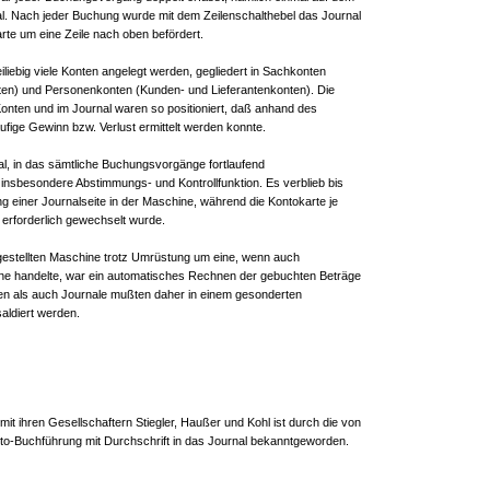
l. Nach jeder Buchung wurde mit dem Zeilenschalthebel das Journal
arte um eine Zeile nach oben befördert.
iliebig viele Konten angelegt werden, gegliedert in Sachkonten
ten) und Personenkonten (Kunden- und Lieferantenkonten). Die
onten und im Journal waren so positioniert, daß anhand des
äufige Gewinn bzw. Verlust ermittelt werden konnte.
al, in das sämtliche Buchungsvorgänge fortlaufend
nsbesondere Abstimmungs- und Kontrollfunktion. Es verblieb bis
g einer Journalseite in der Maschine, während die Kontokarte je
erforderlich gewechselt wurde.
rgestellten Maschine trotz Umrüstung um eine, wenn auch
ine handelte, war ein automatisches Rechnen der gebuchten Beträge
ten als auch Journale mußten daher in einem gesonderten
saldiert werden.
mit ihren Gesellschaftern Stiegler, Haußer und Kohl ist durch die von
onto-Buchführung mit Durchschrift in das Journal bekanntgeworden.