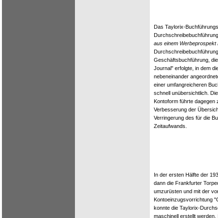
Das Taylorix-Buchführungs
Durchschreibebuchführung
aus einem Werbeprospekt 
Durchschreibebuchführung r
Geschäftsbuchführung, die
Journal" erfolgte, in dem d
nebeneinander angeordnete
einer umfangreicheren Bu
schnell unübersichtlich. D
Kontoform führte dagegen 
Verbesserung der Übersichtl
Verringerung des für die B
Zeitaufwands.
In der ersten Hälfte der 19
dann die Frankfurter Torp
umzurüsten und mit der vo
Kontoeinzugsvorrichtung "
konnte die Taylorix-Durch
maschinell erstellt werden