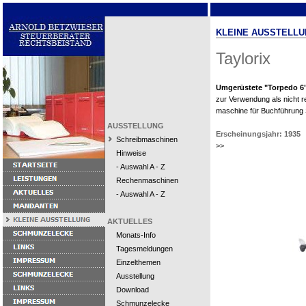
KLEINE AUSSTELLU
Taylorix
Umgerüstete "Torpedo 6
zur Verwendung als nicht
maschine für Buchführung 
AUSSTELLUNG
Erscheinungsjahr: 1935
Schreibmaschinen
>>
Hinweise
- Auswahl A - Z
Rechenmaschinen
- Auswahl A - Z
AKTUELLES
Monats-Info
Tagesmeldungen
Einzelthemen
Ausstellung
Download
Schmunzelecke