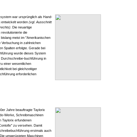
system war ursprünglich als Hand-
 entwickelt worden
(vgl. Ausschnitt
rechts)
. Die neuartige
evolutionierte die
 bislang meist im "Amerikanischen
ie Verbuchung in zahlreichen
n Spalten erfolgte. Gerade bei
chführung wurde dieses System
ie Durchschreibe-buchführung in
zu einer wesentlichen
ichkeit bei gleichzeitiger
uchführung erforderlichen
30er Jahre beauftragte Taylorix
edo-Werke, Schreibmaschinen
n Taylorix erfundenen
Contofix" zu versehen. Damit
schreibebuchführung erstmals auch
. Die umgerüsteten Maschinen