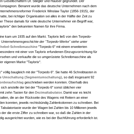
n Gesellschaftern Dr. Stiegler und Haußer gegründet. Der
de Kompagnon. Benannt wurde das deutsche Unternehmen nach dem
ternehmensreformer Frederick Winslaw Taylor (1856-1915), der
atte, bei richtiger Organisation sei alles in der Hälfte der Zeit zu
er These damals für viele deutsche Unternehmer ein Begriff war,
aylorix" den bekannten Namen für ihre Firma.
hine kam um 1935 auf den Markt. Taylorix ließ von den Torpedo-
r Unternehmensgeschichte der "Torpedo-Werke" siehe unter
hebel-Schreibmaschine
"Torpedo 6" mit einem erweiterten
esondere mit einer von Taylorix erfundenen Einzugsvorrichtung für
versehen und verkaufte die so umgerüstete Schreibmaschine als
r eigenen Marke "Taylorix".
" völlig baugleich mit der "Torpedo 6". Sie hatte 46 Schreibtasten in
he Umschaltung
(Segmentumschaltung),
so daß insgesamt 92
orderaufschlag
geschrieben werden konnten. Oberhalb des
sich anstelle der bei der "Torpedo 6" sonst üblichen vier
 mit zehn Tasten für den
Dezimaltabulator.
Damit war es leicht
palten, die an der Rückseite des Wagens mit Reitern an einer
den konnten, jeweils rechtsbündig Zahlenkolonnen zu schreiben. Bei
abulatortaste wurde der Wagen bei Zahlen bis 10 Millionen jeweils
n der die erste Ziffer zu schreiben war, so daß die Zahlen in der
dig ausgerichtet wurden, wie es bei der Buchführung erforderlich ist.