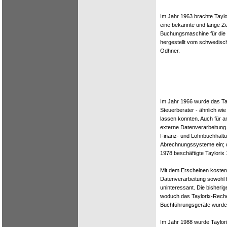
Im Jahr 1963 brachte Taylo
eine bekannte und lange Z
Buchungsmaschine für die
hergestellt vom schwedis
Odhner.
Im Jahr 1966 wurde das Tay
Steuerberater - ähnlich w
lassen konnten. Auch für an
externe Datenverarbeitung.
Finanz- und Lohnbuchhaltun
Abrechnungssysteme ein; d
1978 beschäftigte Taylorix 
Mit dem Erscheinen kosten
Datenverarbeitung sowohl 
uninteressant. Die bisherig
woduch das Taylorix-Rechen
Buchführungsgeräte wurde w
Im Jahr 1988 wurde Taylori