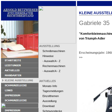
KLEINE AUSSTEL
Gabriele 35
"Komfortkleinmaschin
von Triumph-Adler
AUSSTELLUNG
Schreibmaschinen
Erscheinungsjahr: 196
Hinweise
>>
- Auswahl A - Z
Rechenmaschinen
- Auswahl A - Z
AKTUELLES
Monats-Info
Tagesmeldungen
Einzelthemen
Ausstellung
Download
Schmunzelecke