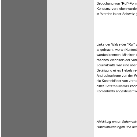
Bebuchung von "Ruf"-Form
Konstanz vertrieben wurde
in Yverdon in der Schweiz
Links der Walze der "Ruf" 
angebracht, woran Kontenbl
werden konnten. Mit einer 
rasches Wechseln der Vor
Journalblatts war eine ob
Betätigung eines Hebels re
Andruckschiene von der W
die Kontenblätter von vorn 
eines
Setztabulators
konnt
Kontenblatts angesteuert 
Abbildung unten: Schemati
Haltevorrichtungen und de