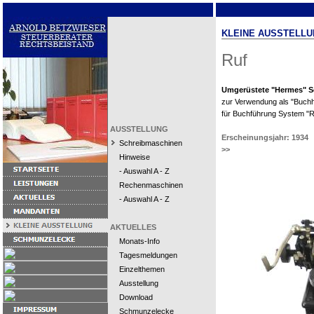
KLEINE AUSSTELLU
Ruf
Umgerüstete "Hermes" S
zur Verwendung als "Buch
für Buchführung System "R
AUSSTELLUNG
Erscheinungsjahr: 1934
Schreibmaschinen
>>
Hinweise
- Auswahl A - Z
Rechenmaschinen
- Auswahl A - Z
AKTUELLES
Monats-Info
Tagesmeldungen
Einzelthemen
Ausstellung
Download
Schmunzelecke