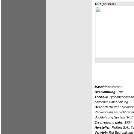
Ruf
(ab 1934)
Maschinendaten:
Bezeichnung:
Ruf
Technik:
Typenhebelmaschi
einfacher Umschaltung
Besonderheiten:
Modifizi
Verwendung als nicht rec
Buchführung System "Ruf"
Erscheinungsjahr:
1934
Hersteller:
Paillard S.A., 
Vertrieb:
Ruf Buchhaltung