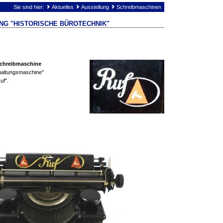
Sie sind hier:
Aktuelles
Ausstellung
Schreibmaschinen
NG "HISTORISCHE BÜROTECHNIK"
chreibmaschine
haltungsmaschine"
uf".