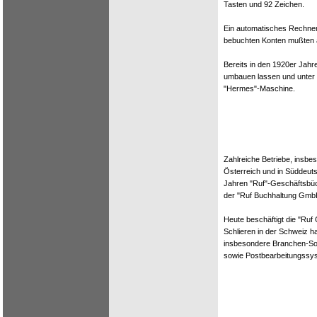
Tasten und 92 Zeichen.
Ein automatisches Rechnen
bebuchten Konten mußten al
Bereits in den 1920er Jahr
umbauen lassen und unter d
"Hermes"-Maschine.
Zahlreiche Betriebe, insbes
Österreich und in Süddeuts
Jahren "Ruf"-Geschäftsbü
der "Ruf Buchhaltung GmbH
Heute beschäftigt die "Ruf 
Schlieren in der Schweiz ha
insbesondere Branchen-Sof
sowie Postbearbeitungssy