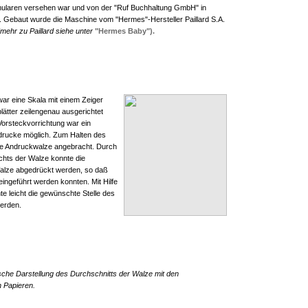
ularen versehen war und von der "Ruf Buchhaltung GmbH" in
. Gebaut wurde die Maschine vom "Hermes"-Hersteller Paillard S.A.
(mehr zu Paillard siehe unter
"Hermes Baby").
war eine Skala mit einem Zeiger
ätter zeilengenau ausgerichtet
Vorsteckvorrichtung war ein
drucke möglich. Zum Halten des
ere Andruckwalze angebracht. Durch
chts der Walze konnte die
alze abgedrückt werden, so daß
eingeführt werden konnten. Mit Hilfe
e leicht die gewünschte Stelle des
werden.
sche Darstellung des Durchschnitts der Walze mit den
n Papieren.