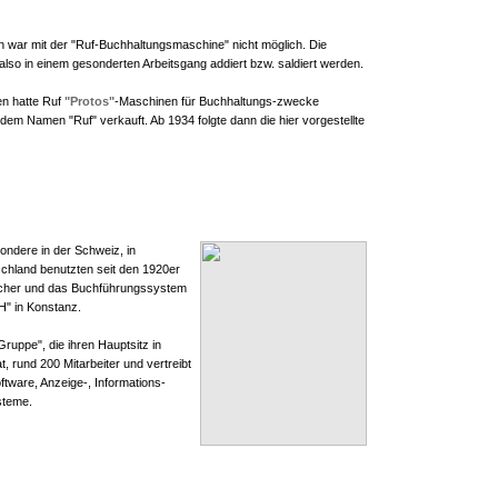
 war mit der "Ruf-Buchhaltungsmaschine" nicht möglich. Die
so in einem gesonderten Arbeitsgang addiert bzw. saldiert werden.
en hatte Ruf
"Protos"
-Maschinen für Buchhaltungs-zwecke
em Namen "Ruf" verkauft. Ab 1934 folgte dann die hier vorgestellte
ondere in der Schweiz, in
chland benutzten seit den 1920er
cher und das Buchführungssystem
" in Konstanz.
Gruppe", die ihren Hauptsitz in
t, rund 200 Mitarbeiter und vertreibt
tware, Anzeige-, Informations-
steme.