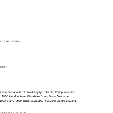
n:
Hermes Baby
inen >
eibmaschine und ihre Entwicklungsgeschichte, Verlag Johannes
l. 1934; Handbuch der Büro-Maschinen, Union Deutsche
n 1928; Ruf Gruppe, www.ruf.ch 2007. Mit Dank an Jos Legrand,