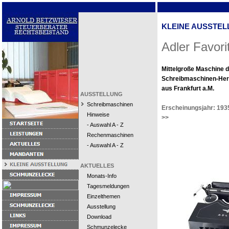
KLEINE AUSSTEL
Adler Favori
Mittelgroße Maschine 
Schreibmaschinen-Hers
aus Frankfurt a.M.
AUSSTELLUNG
Schreibmaschinen
Erscheinungsjahr: 193
Hinweise
>>
- Auswahl A - Z
Rechenmaschinen
- Auswahl A - Z
AKTUELLES
Monats-Info
Tagesmeldungen
Einzelthemen
Ausstellung
Download
Schmunzelecke