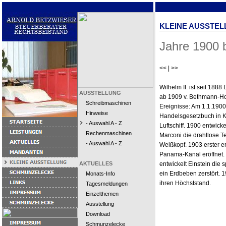
KLEINE AUSSTEL
Jahre 1900 
<<
|
>>
Wilhelm II. ist seit 188
AUSSTELLUNG
ab 1909 v. Bethmann-Ho
Schreibmaschinen
Ereignisse: Am 1.1.1900
Hinweise
Handelsgesetzbuch in Kr
- Auswahl A - Z
Luftschiff. 1900 entwick
Rechenmaschinen
Marconi die drahtlose Te
- Auswahl A - Z
Weißkopf. 1903 erster er
Panama-Kanal eröffnet. 1
AKTUELLES
entwickelt Einstein die 
ein Erdbeben zerstört. 
Monats-Info
ihren Höchststand.
Tagesmeldungen
Einzelthemen
Ausstellung
Download
Schmunzelecke