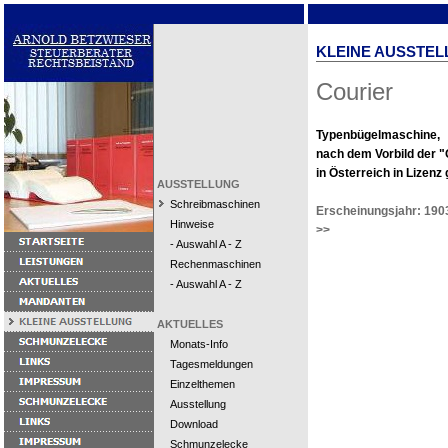
KLEINE AUSSTEL
Courier
Typenbügelmaschine,
nach dem Vorbild der "
in Österreich in Lizenz
AUSSTELLUNG
Schreibmaschinen
Erscheinungsjahr: 190
Hinweise
>>
- Auswahl A - Z
Rechenmaschinen
- Auswahl A - Z
AKTUELLES
Monats-Info
Tagesmeldungen
Einzelthemen
Ausstellung
Download
Schmunzelecke