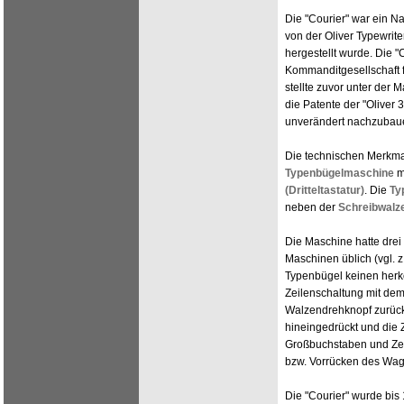
Die "Courier" war ein N
von der Oliver Typewri
hergestellt wurde. Die 
Kommanditgesellschaft f
stellte zuvor unter der 
die Patente der "Oliver 
unverändert nachzubaue
Die technischen Merkmal
Typenbügelmaschine
m
(Dritteltastatur)
. Die
Ty
neben der
Schreibwalz
Die Maschine hatte drei 
Maschinen üblich (vgl. z
Typenbügel keinen herkö
Zeilenschaltung mit dem
Walzendrehknopf zurüc
hineingedrückt und die 
Großbuchstaben und Zeic
bzw. Vorrücken des Wag
Die "Courier" wurde bis