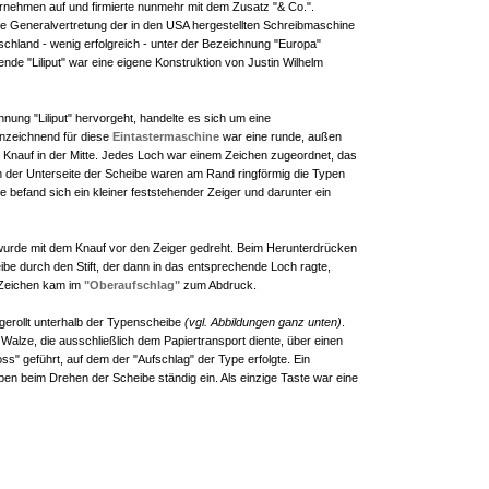
ernehmen auf und firmierte nunmehr mit dem Zusatz "& Co.".
ie Generalvertretung der in den USA hergestellten Schreibmaschine
schland - wenig erfolgreich - unter der Bezeichnung "Europa"
ende "Liliput" war eine eigene Konstruktion von Justin Wilhelm
nung "Liliput" hervorgeht, handelte es sich um eine
nzeichnend für diese
Eintastermaschine
war eine runde, außen
 Knauf in der Mitte. Jedes Loch war einem Zeichen zugeordnet, das
n der Unterseite der Scheibe waren am Rand ringförmig die Typen
 befand sich ein kleiner feststehender Zeiger und darunter ein
rde mit dem Knauf vor den Zeiger gedreht. Beim Herunterdrücken
be durch den Stift, der dann in das entsprechende Loch ragte,
e Zeichen kam im
"Oberaufschlag"
zum Abdruck.
gerollt unterhalb der Typenscheibe
(vgl. Abbildungen ganz unten)
.
 Walze, die ausschließlich dem Papiertransport diente, über einen
ss" geführt, auf dem der "Aufschlag" der Type erfolgte. Ein
pen beim Drehen der Scheibe ständig ein. Als einzige Taste war eine