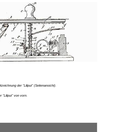
zeichnung der "Liliput" (Seitenansicht).
 "Liliput" von vorn.