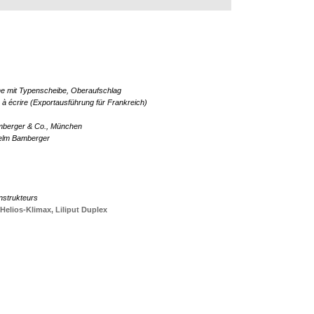
e mit Typenscheibe, Oberaufschlag
à écrire (Exportausführung für Frankreich)
berger & Co., München
helm Bamberger
nstrukteurs
Helios-Klimax,
Liliput Duplex