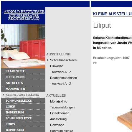
KLEINE AUSSTELLU
Liliput
Seltene Kleinschreibmas
hergestellt von Justin 
in München.
AUSSTELLUNG
Erscheinungsjahr: 1907
Schreibmaschinen
>>
Hinweise
- Auswahl A - Z
Rechenmaschinen
- Auswahl A - Z
AKTUELLES
Monats-Info
Tagesmeldungen
Einzelthemen
Ausstellung
Download
Schmunzelecke