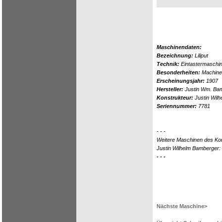
Maschinendaten:
Bezeichnung:
Liliput
Technik:
Eintastermaschin
Besonderheiten:
Machine 
Erscheinungsjahr:
1907
Hersteller:
Justin Wm. Bam
Konstrukteur:
Justin Wil
Seriennummer:
7781
- - -
Weitere Maschinen des Ko
Justin Wilhelm Bamberger:
- - -
Nächste Maschine>