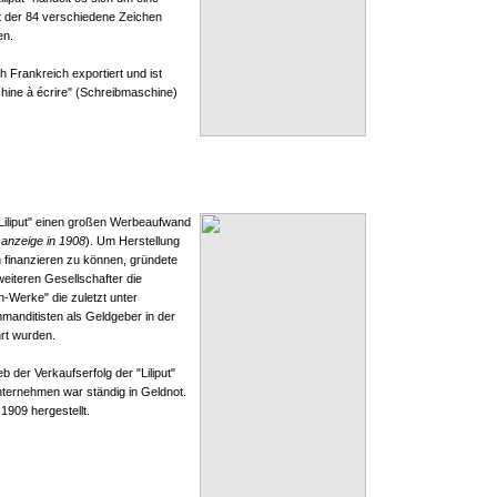
t der 84 verschiedene Zeichen
en.
Frankreich exportiert und ist
hine à écrire" (Schreibmaschine)
"Liliput" einen großen Werbeaufwand
sanzeige in 1908
). Um Herstellung
 finanzieren zu können, gründete
weiteren Gesellschafter die
-Werke" die zuletzt unter
mmanditisten als Geldgeber in der
rt wurden.
b der Verkaufserfolg der "Liliput"
ternehmen war ständig in Geldnot.
 1909 hergestellt.