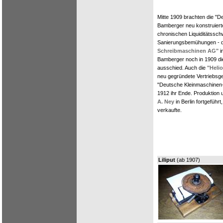
Mitte 1909 brachten die "
Bamberger neu konstruiert
chronischen Liquiditätssch
Sanierungsbemühungen - d
Schreibmaschinen AG"
i
Bamberger noch in 1909 di
ausschied. Auch die
"Heli
neu gegründete Vertriebsge
"Deutsche Kleinmaschinen
1912 ihr Ende. Produktion 
A. Ney
in Berlin fortgefüh
verkaufte.
Liliput
(ab 1907)