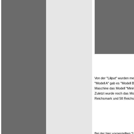
Von der "Liliput" wurden 
"Modell A" gab es "Modell 
Maschine das Modell "Mini
Zuletzt wurde noch das Mod
Reichsmark und 58 Reich
Bei der hier vorgestellten "