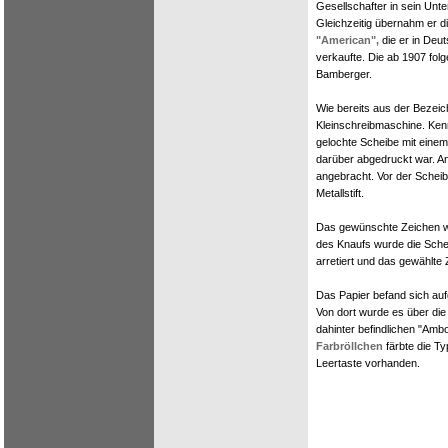
Gesellschafter in sein Unt
Gleichzeitig übernahm er d
"American",
die er in Deut
verkaufte. Die ab 1907 folg
Bamberger.
Wie bereits aus der Bezeich
Kleinschreibmaschine. Ken
gelochte Scheibe mit einem
darüber abgedruckt war. A
angebracht. Vor der Scheibe
Metallstift.
Das gewünschte Zeichen wu
des Knaufs wurde die Schei
arretiert und das gewählt
Das Papier befand sich auf
Von dort wurde es über die
dahinter befindlichen "Ambo
Farbröllchen
färbte die Ty
Leertaste vorhanden.