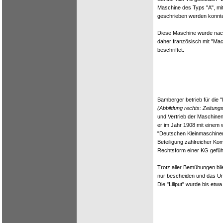
Maschine des Typs "A", mi
geschrieben werden konnt
Diese Maschine wurde nach 
daher französisch mit "Mac
beschriftet.
Bamberger betrieb für die 
(Abbildung rechts: Zeitung
und Vertrieb der Maschinen
er im Jahr 1908 mit einem 
"Deutschen Kleinmaschinen
Beteiligung zahlreicher Ko
Rechtsform einer KG gefüh
Trotz aller Bemühungen blie
nur bescheiden und das Un
Die "Liliput" wurde bis etwa