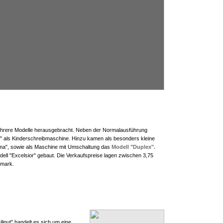
mehrere Modelle herausgebracht. Neben der Normalausführung
B" als Kinderschreibmaschine. Hinzu kamen als besonders kleine
ma", sowie als Maschine mit Umschaltung das
Modell "Duplex".
ell "Excelsior" gebaut. Die Verkaufspreise lagen zwischen 3,75
smark.
Liliput" handelt es sich um eine