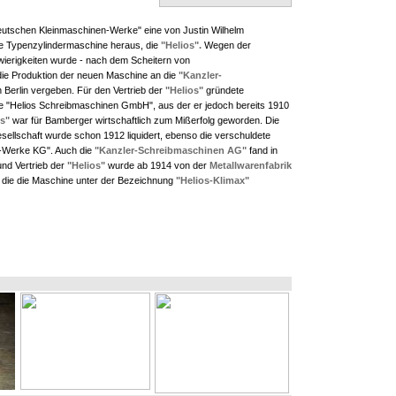
Deutschen Kleinmaschinen-Werke" eine von Justin Wilhelm
e Typenzylindermaschine heraus, die
"Helios".
Wegen der
wierigkeiten wurde - nach dem Scheitern von
ie Produktion der neuen Maschine an die
"Kanzler-
n Berlin vergeben. Für den Vertrieb der
"Helios"
gründete
e "Helios Schreibmaschinen GmbH", aus der er jedoch bereits 1910
os"
war für Bamberger wirtschaftlich zum Mißerfolg geworden. Die
sellschaft wurde schon 1912 liquidert, ebenso die verschuldete
-Werke KG". Auch die
"Kanzler-Schreibmaschinen AG"
fand in
und Vertrieb der
"Helios"
wurde ab 1914 von der
Metallwarenfabrik
rt, die die Maschine unter der Bezeichnung
"Helios-Klimax"