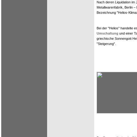
Nach deren Liquidation im 
Metallwarenfabrik, Berlin –
Bezeichnung "Helios-Klima
Bei der "Helios" handelte e
Umschaltung
und einer Ta
griechische Sonnengott Hel
"Steigerung".