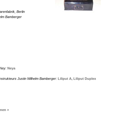
renfabrik, Berlin
helm Bamberger
 Ney:
Neya
strukteurs Justin Wilhelm Bamberger:
Liliput A,
Liliput Duplex
inen >