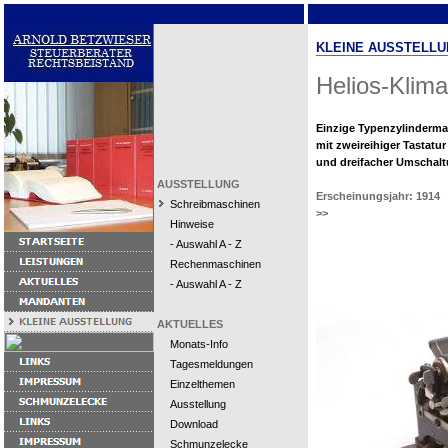
KLEINE AUSSTELLU
Helios-Klim
Einzige Typenzylinderm
mit zweireihiger Tastatur
und dreifacher Umschalt
AUSSTELLUNG
Erscheinungsjahr: 1914
Schreibmaschinen
>>
Hinweise
- Auswahl A - Z
Rechenmaschinen
- Auswahl A - Z
AKTUELLES
Monats-Info
Tagesmeldungen
Einzelthemen
Ausstellung
Download
Schmunzelecke