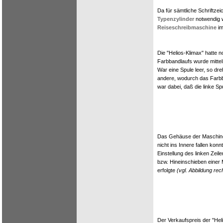
Da für sämtliche Schriftzei
Typenzylinder
notwendig w
Reiseschreibmaschine
im
Die "Helios-Klimax" hatte
Farbbandlaufs wurde mittel
War eine Spule leer, so dr
andere, wodurch das Farbb
war dabei, daß die linke Sp
Das Gehäuse der Maschine
nicht ins Innere fallen kon
Einstellung des linken Zei
bzw. Hineinschieben einer
erfolgte
(vgl. Abbildung rec
Der Verkaufspreis der "Hel