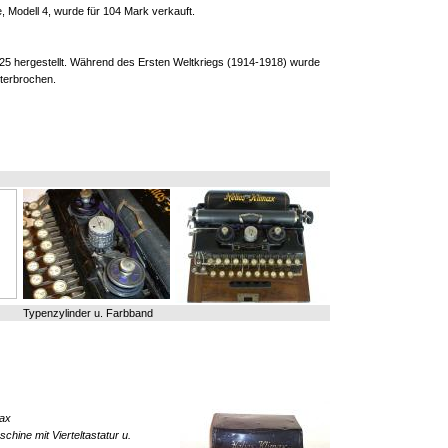
, Modell 4, wurde für 104 Mark verkauft.
25 hergestellt. Während des Ersten Weltkriegs (1914-1918) wurde
nterbrochen.
Typenzylinder u. Farbband
max
hine mit Vierteltastatur u.