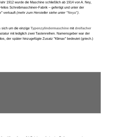
Jahr 1912 wurde die Maschine schließlich ab 1914 von A. Ney,
 Helios Schreibmaschinen-Fabrik – gefertigt und unter der
x" verkauft
(mehr zum Hersteller siehe unter
"Neya"
)
.
s sich um die einzige
Typenzylindermaschine
mit
dreifacher
statur mit lediglich zwei Tastenreihen. Namensgeber war der
ios, der später hinzugefügte Zusatz "Klimax" bedeutet (griech.)