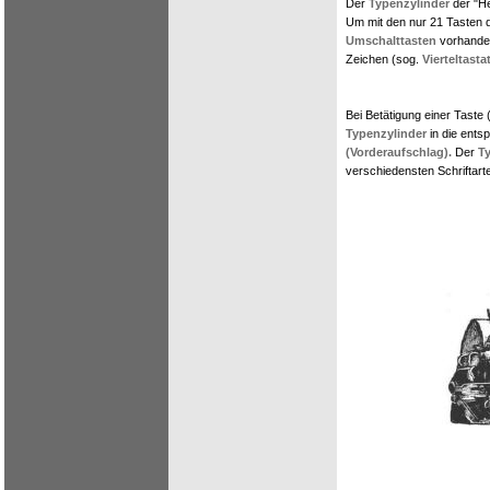
Der
Typenzylinder
der "He
Um mit den nur 21 Tasten 
Umschalttasten
vorhanden
Zeichen (sog.
Vierteltasta
Bei Betätigung einer Taste
Typenzylinder
in die ents
(Vorderaufschlag).
Der
T
verschiedensten Schriftart