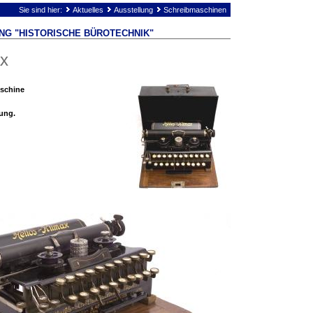
Sie sind hier:
Aktuelles
Ausstellung
Schreibmaschinen
NG "HISTORISCHE BÜROTECHNIK"
ax
aschine
ung.