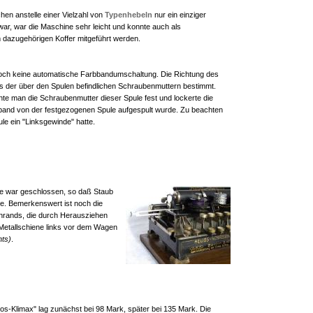
chen anstelle einer Vielzahl von
Typenhebeln
nur ein einziger
ar, war die Maschine sehr leicht und konnte auch als
 dazugehörigen Koffer mitgeführt werden.
 noch keine automatische Farbbandumschaltung. Die Richtung des
s der über den Spulen befindlichen Schraubenmuttern bestimmt.
ehte man die Schraubenmutter dieser Spule fest und lockerte die
and von der festgezogenen Spule aufgespult wurde. Zu beachten
ule ein "Linksgewinde" hatte.
 war geschlossen, so daß Staub
nte. Bemerkenswert ist noch die
lenrands, die durch Herausziehen
 Metallschiene links vor dem Wagen
hts)
.
ios-Klimax" lag zunächst bei 98 Mark, später bei 135 Mark. Die