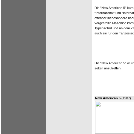
Die "New American 5" kam
"International" und "Interna
offenbar insbesondere nach
vorgestellte Maschine kom
Typenschild und an dem Ze
auch sie für den französis
Die "New American 5" wurde
selten anzutreffen.
New American 5
(1907)