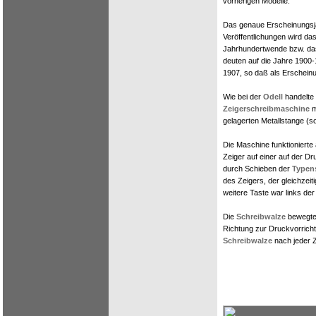
vorherigen Modelle.
Das genaue Erscheinungsja
Veröffentlichungen wird d
Jahrhundertwende bzw. das
deuten auf die Jahre 1900-
1907, so daß als Erschei
Wie bei der
Odell
handelte 
Zeigerschreibmaschine
m
gelagerten Metallstange (s
Die Maschine funktionierte
Zeiger auf einer auf der D
durch Schieben der
Typen
des Zeigers, der gleichzeit
weitere Taste war links de
Die
Schreibwalze
bewegte 
Richtung zur Druckvorrichtu
Schreibwalze
nach jeder Z