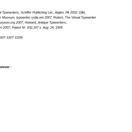
Typewriters, Schiffer Publishing Ltd., Atglen, PA 2002; Dilts,
r Museum, typewriter.rydia.net 2007; Robert, The Virtual Typewriter
seum.org 2007; Howard, Antique Typewriters,
 2007; Patent Nr. 932,167 v. Aug. 24, 1909
007-1007-1109)
ieser -