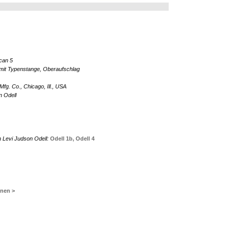
can 5
mit Typenstange, Oberaufschlag
g. Co., Chicago, Ill., USA
n Odell
n Levi Judson Odell:
Odell 1b,
Odell 4
inen >