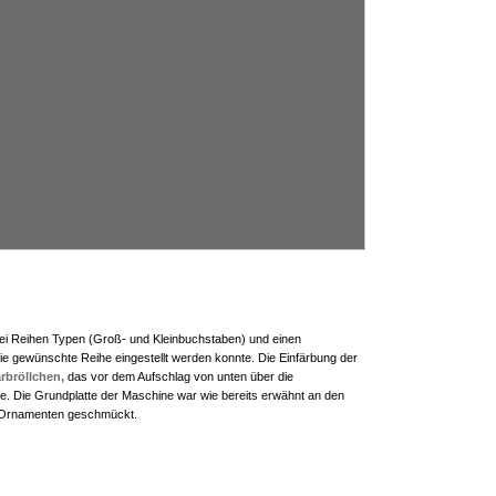
ei Reihen Typen (Groß- und Kleinbuchstaben) und einen
ie gewünschte Reihe eingestellt werden konnte.
Die Einfärbung der
rbröllchen,
das vor dem Aufschlag von unten über die
e. Die Grundplatte der Maschine war wie bereits erwähnt an den
Ornamenten geschmückt.