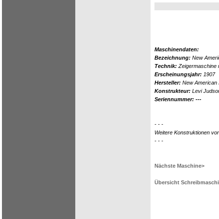
Maschinendaten:
Bezeichnung:
New Ameri
Technik:
Zeigermaschine 
Erscheinungsjahr:
1907
Hersteller:
New American Mf
Konstrukteur:
Levi Judso
Seriennummer: ---
- - -
Weitere Konstruktionen vo
- - -
Nächste Maschine>
Übersicht Schreibmasch