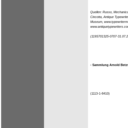
Quellen: Russo, Mechanical 
Cincotta, Antique Typewrite
Museum, www.typewritermu
www.antiquetypewriters.com
(119S701325-0707-31.07.2
- Sammlung Arnold Betzw
(1113-1-8410)