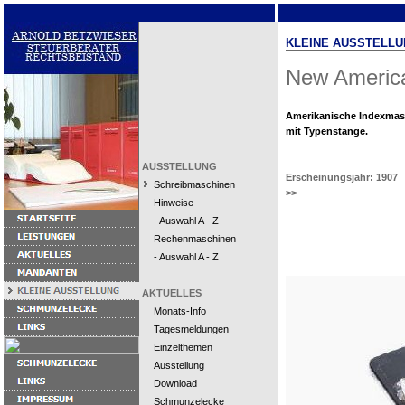
KLEINE AUSSTELLU
New Americ
Amerikanische Indexmas
mit Typenstange.
AUSSTELLUNG
Erscheinungsjahr: 1907
Schreibmaschinen
>>
Hinweise
- Auswahl A - Z
Rechenmaschinen
- Auswahl A - Z
AKTUELLES
Monats-Info
Tagesmeldungen
Einzelthemen
Ausstellung
Download
Schmunzelecke