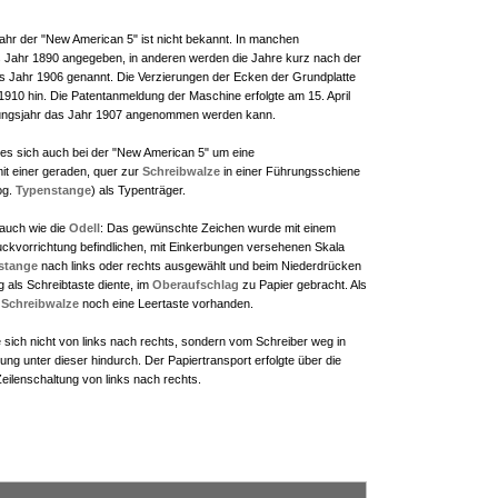
hr der "New American 5" ist nicht bekannt. In manchen
as Jahr 1890 angegeben, in anderen werden die Jahre kurz nach der
 Jahr 1906 genannt. Die Verzierungen der Ecken der Grundplatte
1910 hin. Die Patentanmeldung der Maschine erfolgte am 15. April
nungsjahr das Jahr 1907 angenommen werden kann.
es sich auch bei der "New American 5" um eine
it einer geraden, quer zur
Schreibwalze
in einer Führungsschiene
og.
Typenstange
) als Typenträger.
 auch wie die
Odell
: Das gewünschte Zeichen wurde mit einem
ruckvorrichtung befindlichen, mit Einkerbungen versehenen Skala
stange
nach links oder rechts ausgewählt und beim Niederdrücken
ig als Schreibtaste diente, im
Oberaufschlag
zu Papier gebracht. Als
r
Schreibwalze
noch eine Leertaste vorhanden.
sich nicht von links nach rechts, sondern vom Schreiber weg in
ng unter dieser hindurch. Der Papiertransport erfolgte über die
eilenschaltung von links nach rechts.