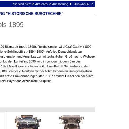
Sie sind hier:
Aktuelles
Ausstellung
- Auswahl A - Z
NG "HISTORISCHE BÜROTECHNIK"
bis 1899
1890 Bismarck (gest. 1898). Reichskanzler wird Graf Caprivi (1890-
lohe-Schillingsfürst (1894-1900). Aufstieg Deutschlands zur
ustrienation und Amerikas zur wirtschaftlichen Großmacht. Wichtige
Dunlop den Luftreifen. 1890 wird in London mit dem Bau der
891 Gleitflugversuche von Otto Lilienthal. 1894 Baubeginn der
n. 1895 entdeckt Röntgen die nach ihm benannten Röntgenstrahlen.
rlin erste Filmvorführungen statt. 1897 erfindet Diesel den nach ihm
eibt Bayer das Arzneimittel "Aspirin".