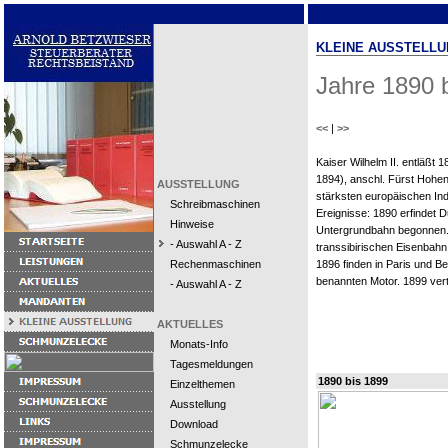
KLEINE AUSSTELLU
Jahre 1890 
<<
|
>>
Kaiser Wilhelm II. entläßt 
1894), anschl. Fürst Hohen
AUSSTELLUNG
stärksten europäischen Ind
Schreibmaschinen
Ereignisse: 1890 erfindet 
Hinweise
Untergrundbahn begonnen. 1
- Auswahl A - Z
transsibirischen Eisenbah
Rechenmaschinen
1896 finden in Paris und Be
benannten Motor. 1899 vertr
- Auswahl A - Z
AKTUELLES
Monats-Info
Tagesmeldungen
1890 bis 1899
Einzelthemen
Ausstellung
Download
Schmunzelecke