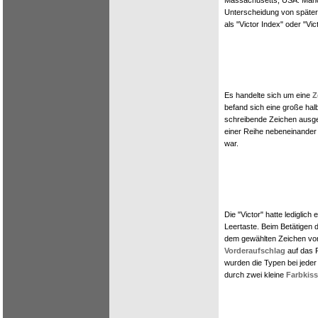
Massachusetts, USA. Manch
Unterscheidung von späte
als "Victor Index" oder "Vic
Es handelte sich um eine
Z
befand sich eine große hal
schreibende Zeichen ausge
einer Reihe nebeneinande
war.
Die "Victor" hatte lediglich
Leertaste. Beim Betätigen 
dem gewählten Zeichen vo
Vorderaufschlag
auf das P
wurden die Typen bei jed
durch zwei kleine
Farbkiss