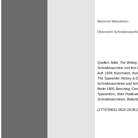
Nächste Maschine>
Übersicht Schreibmasch
Quellen: Adler, The Writin
Schreibmaschine und ihre 
Aufl. 1934; Kunzmann, Hun
The Typewriter History & E
Schreibmaschinen und Schri
Berlin 1900; Beeching, Cen
Typewriters, Shire Publica
Schreibmaschinen, Battenb
(177S704011-0610-18.08.