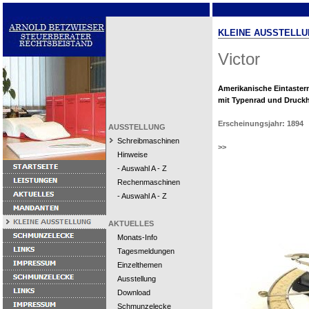
KLEINE AUSSTELLU
Victor
Amerikanische Eintaste
mit Typenrad und Druck
Erscheinungsjahr: 1894
AUSSTELLUNG
Schreibmaschinen
>>
Hinweise
- Auswahl A - Z
Rechenmaschinen
- Auswahl A - Z
AKTUELLES
Monats-Info
Tagesmeldungen
Einzelthemen
Ausstellung
Download
Schmunzelecke