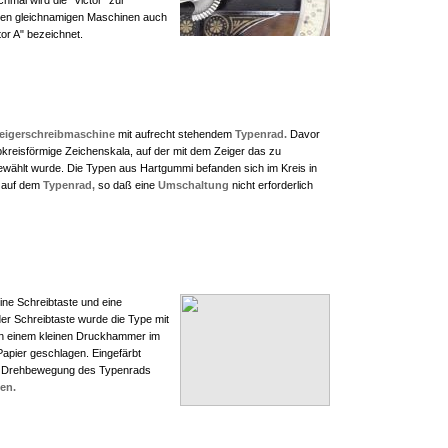
mal wird die "Victor" zur
ren gleichnamigen Maschinen auch
tor A" bezeichnet.
eigerschreibmaschine
mit aufrecht stehendem
Typenrad.
Davor
bkreisförmige Zeichenskala, auf der mit dem Zeiger das zu
wählt wurde. Die Typen aus Hartgummi befanden sich im Kreis in
r auf dem
Typenrad,
so daß eine
Umschaltung
nicht erforderlich
 eine Schreibtaste und eine
der Schreibtaste wurde die Type mit
n einem kleinen Druckhammer im
apier geschlagen. Eingefärbt
er Drehbewegung des Typenrads
en.