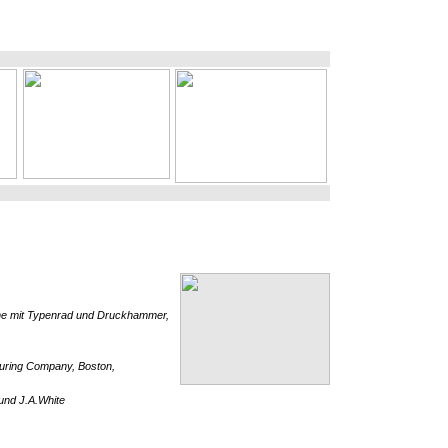
ne mit Typenrad und Druckhammer,
turing Company, Boston,
und J.A.White