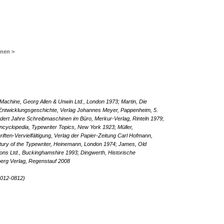
inen >
g Machine, Georg Allen & Unwin Ltd., London 1973; Martin, Die
Entwicklungsgeschichte, Verlag Johannes Meyer, Pappenheim, 5.
dert Jahre Schreibmaschinen im Büro, Merkur-Verlag, Rinteln 1979;
ncyclopedia, Typewriter Topics, New York 1923; Müller,
ften-Vervielfältigung, Verlag der Papier-Zeitung Carl Hofmann,
tury of the Typewriter, Heinemann, London 1974; James, Old
tions Ltd., Buckinghamshire 1993; Dingwerth, Historische
erg Verlag, Regenstauf 2008
2012-0812)