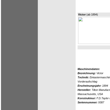
Victor
(ab 1894)
Maschinendaten:
Bezeichnung:
Victor
Technik:
Eintastermaschi
Vorderaufschlag
Erscheinungsjahr:
1894
Hersteller:
Tilton Manufac
Massachusetts, USA
Konstrukteur:
F.D.Taylor 
Seriennummer:
9387