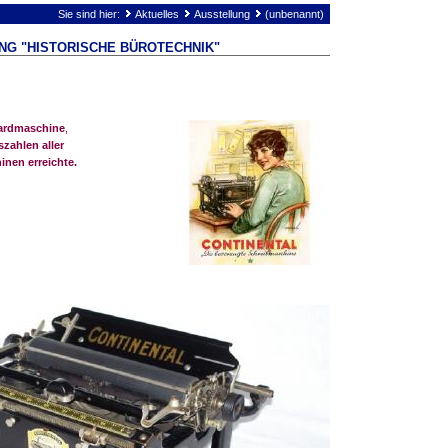
Sie sind hier:
Aktuelles
Ausstellung
(unbenannt)
NG "HISTORISCHE BÜROTECHNIK"
dardmaschine
,
szahlen aller
nen erreichte.