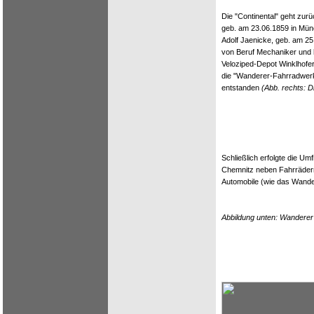
Die "Continental" geht zurü
geb. am 23.06.1859 in Mü
Adolf Jaenicke, geb. am 25
von Beruf Mechaniker und 
Veloziped-Depot Winklhofe
die "Wanderer-Fahrradwerk
entstanden
(Abb. rechts: 
Schließlich erfolgte die U
Chemnitz neben Fahrräder
Automobile (wie das Wande
Abbildung unten: Wandere