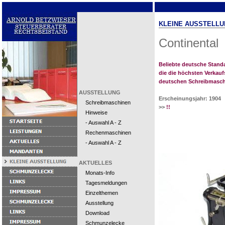
KLEINE AUSSTELLU
Continental
Beliebte deutsche Stan
die die höchsten Verkauf
deutschen Schreibmaschi
AUSSTELLUNG
Erscheinungsjahr: 1904
Schreibmaschinen
>>
!!
Hinweise
- Auswahl A - Z
Rechenmaschinen
- Auswahl A - Z
AKTUELLES
Monats-Info
Tagesmeldungen
Einzelthemen
Ausstellung
Download
Schmunzelecke