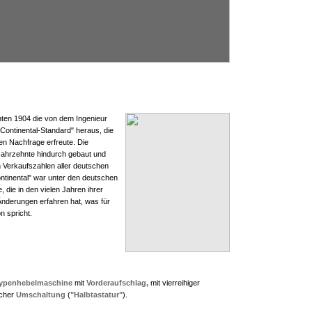
ten 1904 die von dem Ingenieur
"Continental-Standard" heraus, die
en Nachfrage erfreute. Die
ahrzehnte hindurch gebaut und
n Verkaufszahlen aller deutschen
ntinental" war unter den deutschen
 die in den vielen Jahren ihrer
Änderungen erfahren hat, was für
n spricht.
ypenhebelmaschine
mit
Vorderaufschlag,
mit vierreihiger
acher
Umschaltung
(
"Halbtastatur"
).