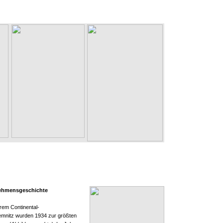
nehmensgeschichte
rem Continental-
mnitz wurden 1934 zur größten