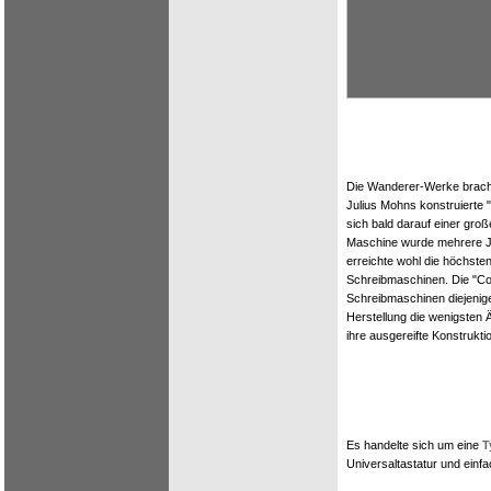
Die Wanderer-Werke brach
Julius Mohns konstruierte 
sich bald darauf einer groß
Maschine wurde mehrere J
erreichte wohl die höchste
Schreibmaschinen. Die "Co
Schreibmaschinen diejenige,
Herstellung die wenigsten 
ihre ausgereifte Konstruktio
Es handelte sich um eine
T
Universaltastatur und einf