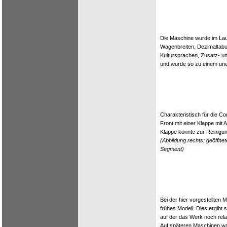
Die Maschine wurde im Lauf
Wagenbreiten, Dezimaltabul
Kultursprachen, Zusatz- u
und wurde so zu einem unen
Charakteristisch für die C
Front mit einer Klappe mit
Klappe konnte zur Reinigu
(Abbildung rechts: geöffne
Segment)
Bei der hier vorgestellten 
frühes Modell. Dies ergibt 
auf der das Werk noch rela
Auf späteren Maschinen war