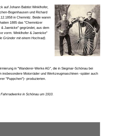
ck auf Johann Babtist Winklhofer,
nchen-Bogenhausen und Richard
.12.1858 in Chemnitz. Beide waren
hatten 1885 das "Chemnitzer
r & Jaenicke" gegründet, aus dem
e vorm. Winklhofer & Jaenicke"
Die Gründer mit einem Hochrad).
mfirmierung in "Wanderer-Werke AG", die in Siegmar-Schönau bei
n insbesondere Motorräder und Werkzeugmaschinen -später auch
rer "Puppchen")- produzierten.
r Fahrradwerke in Schönau um 1910.