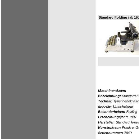
Standard Folding
(ab 19
Maschinendaten:
Bezeichnung:
Standard F
Technik:
Typenhebelmasch
doppelter Umschaltung
Besonderheiten:
Folding
Erscheinungsjahr:
1907
Hersteller:
Standard Typew
Konstrukteur:
Frank u. G
Seriennummer:
7840