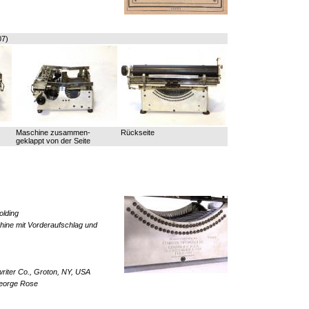
07)
Maschine zusammen-
Rückseite
geklappt von der Seite
olding
ine mit Vorderaufschlag und
riter Co., Groton, NY, USA
eorge Rose