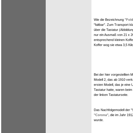
Wie die Bezeichnung
"Fol
"faltbar". Zum Transport k
über die Tastatur
(Abbildun
nur ein Ausmaß von 21 x 2
entsprechend kleinen Koff
Koffer wog sie etwa 3,5 Ki
Bei der hier vorgestellten
Modell 2, das ab 1910 ver
ersten Modell, das je eine 
Tastatur hatte, waren beim
der linken Tastaturseite.
Das Nachfolgemodell der "S
"Corona",
die im Jahr 191
wurde.