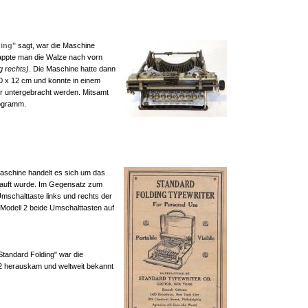
ding"
sagt, war die Maschine
lappte man die Walze nach vorn
g rechts)
. Die Maschine hatte dann
0 x 12 cm und konnte in einem
er untergebracht werden. Mitsamt
logramm.
 Maschine handelt es sich um das
kauft wurde. Im Gegensatz zum
Umschalttaste links und rechts der
 Modell 2 beide Umschalttasten auf
tandard Folding" war die
2 herauskam und weltweit bekannt