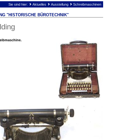
Sie sind hier:
Aktuelles
Ausstellung
Schreibmaschinen
NG "HISTORISCHE BÜROTECHNIK"
lding
reibmaschine.