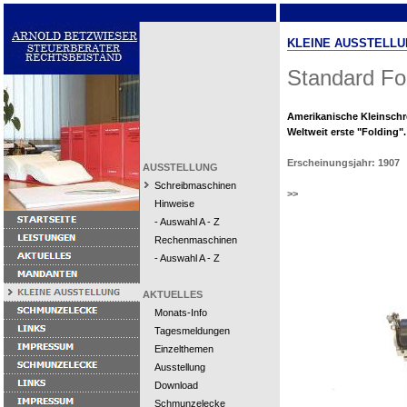
KLEINE AUSSTELLU
Standard Fo
Amerikanische Kleinsch
Weltweit erste "Folding".
Erscheinungsjahr: 1907
AUSSTELLUNG
Schreibmaschinen
>>
Hinweise
- Auswahl A - Z
Rechenmaschinen
- Auswahl A - Z
AKTUELLES
Monats-Info
Tagesmeldungen
Einzelthemen
Ausstellung
Download
Schmunzelecke