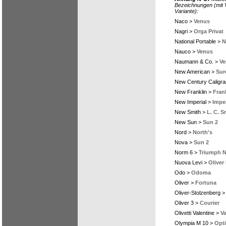
Bezeichnungen (mit V
Variante):
Naco >
Venus
Nagri >
Orga Privat
National Portable >
N
Nauco >
Venus
Naumann & Co. >
Ve
New American >
Sur
New Century Caligr
New Franklin >
Fran
New Imperial >
Imper
New Smith >
L. C. S
New Sun >
Sun 2
Nord >
North's
Nova >
Sun 2
Norm 6 >
Triumph 
Nuova Levi >
Oliver
Odo >
Odoma
Oliver >
Fortuna
Oliver-Stolzenberg 
Oliver 3 >
Courier
Olivetti Valentine >
Va
Olympia M 10 >
Opt