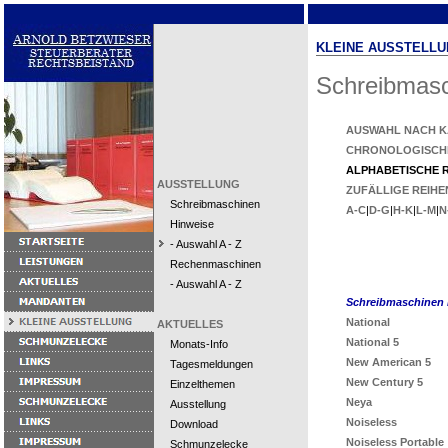
KLEINE AUSSTELLU
Schreibmas
AUSWAHL NACH K
CHRONOLOGISCH
ALPHABETISCHE 
AUSSTELLUNG
ZUFÄLLIGE REIH
Schreibmaschinen
A-C
|
D-G
|
H-K
|
L-M
|
N
Hinweise
- Auswahl A - Z
Rechenmaschinen
- Auswahl A - Z
Schreibmaschinen 
National
AKTUELLES
National 5
Monats-Info
New American 5
Tagesmeldungen
New Century 5
Einzelthemen
Neya
Ausstellung
Noiseless
Download
Noiseless Portable
Schmunzelecke