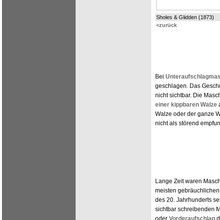
Sholes & Glidden (1873)
<zurück
Bei
Unteraufschlagma
geschlagen. Das Geschr
nicht sichtbar. Die Mas
einer kippbaren Walze
a
Walze oder der ganze 
nicht als störend empfu
Lange Zeit waren Masch
meisten gebräuchlichen
des 20. Jahrhunderts set
sichtbar schreibenden 
oder
Vorderaufschlag
d