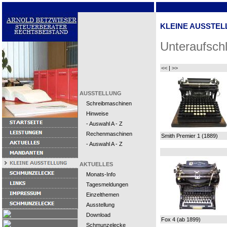
KLEINE AUSSTEL
Unteraufsch
<<
|
>>
AUSSTELLUNG
Schreibmaschinen
Hinweise
- Auswahl A - Z
Rechenmaschinen
Smith Premier 1 (1889)
- Auswahl A - Z
AKTUELLES
Monats-Info
Tagesmeldungen
Einzelthemen
Ausstellung
Download
Fox 4 (ab 1899)
Schmunzelecke