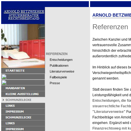
ARNOLD BETZWI
Referenzen
Zwischen Kanzlei und Ma
vertrauensvolle Zusamm
hinsichtlich der erbrac
REFERENZEN
außerordentlich zufriede
Entscheidungen
Publikationen
Im Hinblick auf dieses b
Literaturverweise
Verschwiegenheitspflic
Fallbeispiele
genannt werden.
Presse
Statt dessen finden Sie 
Leistungsfähigkeit und 
Entscheidungen, die f
steuerrechtliche Fachb
"Literaturverweise"
Fun
Fachbeiträge von Arnold
eingehen. Ergänzt wird 
Finanzrechtsweg mit k