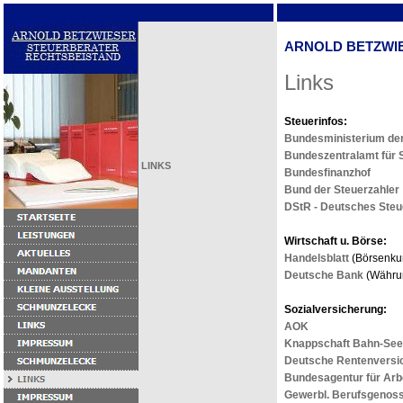
ARNOLD BETZWI
Links
Steuerinfos:
Bundesministerium der
Bundeszentralamt für 
LINKS
Bundesfinanzhof
Bund der Steuerzahler
DStR - Deutsches Steu
Wirtschaft u. Börse:
Handelsblatt
(Börsenkur
Deutsche Bank
(Währun
Sozialversicherung:
AOK
Knappschaft Bahn-See 
Deutsche Rentenversi
Bundesagentur für Arb
Gewerbl. Berufsgenos