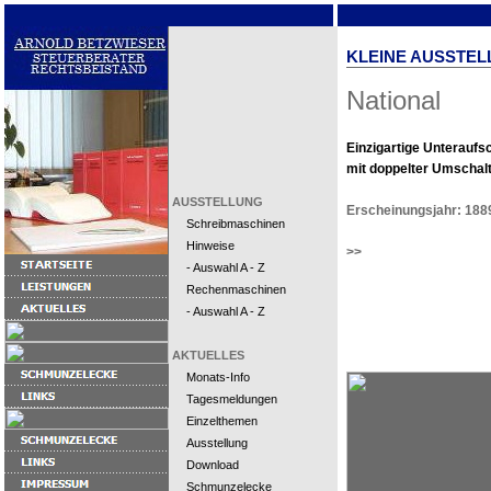
KLEINE AUSSTEL
National
Einzigartige Unterauf
mit doppelter Umschal
AUSSTELLUNG
Erscheinungsjahr: 188
Schreibmaschinen
Hinweise
>>
- Auswahl A - Z
Rechenmaschinen
- Auswahl A - Z
AKTUELLES
Monats-Info
Tagesmeldungen
Einzelthemen
Ausstellung
Download
Schmunzelecke