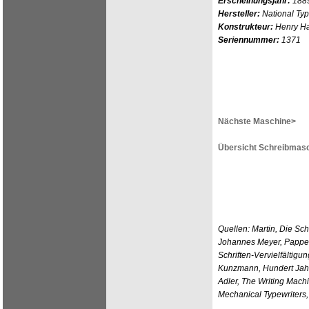
Erscheinungsjahr:
188
Hersteller:
National Typ
Konstrukteur:
Henry H
Seriennummer:
1371
Nächste Maschine>
Übersicht Schreibmasc
Quellen: Martin, Die Sc
Johannes Meyer, Pappen
Schriften-Vervielfältigu
Kunzmann, Hundert Jahr
Adler, The Writing Mach
Mechanical Typewriters, 