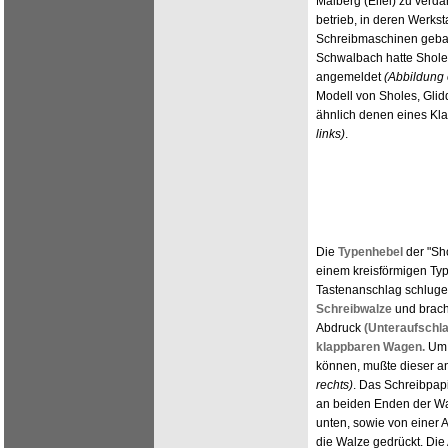
Malberg (Eifel) zu verda
betrieb, in deren Werkst
Schreibmaschinen gebau
Schwalbach hatte Shole
angemeldet
(Abbildung 
Modell von Sholes, Gli
ähnlich denen eines Kla
links)
.
Die
Typenhebel
der "Sh
einem kreisförmigen Ty
Tastenanschlag schluge
Schreibwalze
und brach
Abdruck
(Unteraufschla
klappbaren Wagen.
Um 
können, mußte dieser 
rechts)
. Das Schreibpap
an beiden Enden der Wal
unten, sowie von einer 
die Walze gedrückt. Die