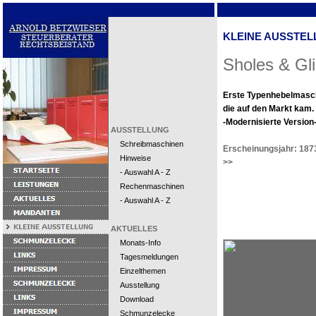
KLEINE AUSSTEL
Sholes & Gl
Erste Typenhebelmasc
die auf den Markt kam.
-Modernisierte Version
AUSSTELLUNG
Schreibmaschinen
Erscheinungsjahr: 187
Hinweise
>>
- Auswahl A - Z
Rechenmaschinen
- Auswahl A - Z
AKTUELLES
Monats-Info
Tagesmeldungen
Einzelthemen
Ausstellung
Download
Schmunzelecke