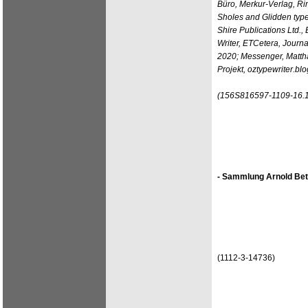
Büro, Merkur-Verlag, Ri
Sholes and Glidden type
Shire Publications Ltd.
Writer, ETCetera, Journal
2020; Messenger, Mattha
Projekt, oztypewriter.b
(156S816597-1109-16.1
- Sammlung Arnold Bet
(1112-3-14736)