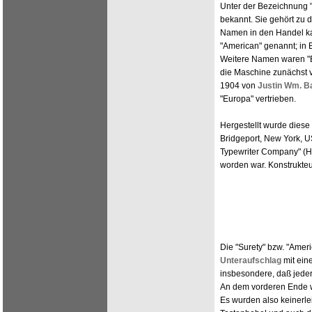
Unter der Bezeichnung "S
bekannt. Sie gehört zu 
Namen in den Handel ka
"American" genannt; in 
Weitere Namen waren "Ea
die Maschine zunächst v
1904 von
Justin Wm. B
"Europa" vertrieben.
Hergestellt wurde dies
Bridgeport, New York, U
Typewriter Company" (He
worden war. Konstrukte
Die "Surety" bzw. "Amer
Unteraufschlag
mit ein
insbesondere, daß jede
An dem vorderen Ende w
Es wurden also keinerle