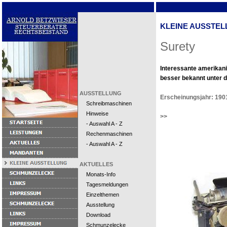
KLEINE AUSSTEL
Surety
Interessante amerikan
besser bekannt unter
AUSSTELLUNG
Erscheinungsjahr: 190
Schreibmaschinen
Hinweise
>>
- Auswahl A - Z
Rechenmaschinen
- Auswahl A - Z
AKTUELLES
Monats-Info
Tagesmeldungen
Einzelthemen
Ausstellung
Download
Schmunzelecke