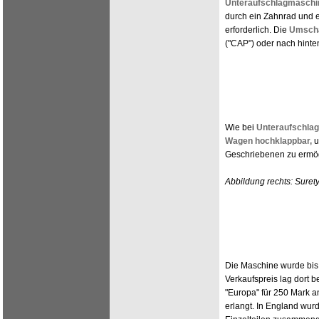
Unteraufschlagmaschi
durch ein Zahnrad und 
erforderlich. Die
Umscha
("CAP") oder nach hinten
Wie bei
Unteraufschla
Wagen hochklappbar,
u
Geschriebenen zu ermög
Abbildung rechts: Sure
Die Maschine wurde bis 1
Verkaufspreis lag dort b
"Europa" für 250 Mark a
erlangt. In England wur