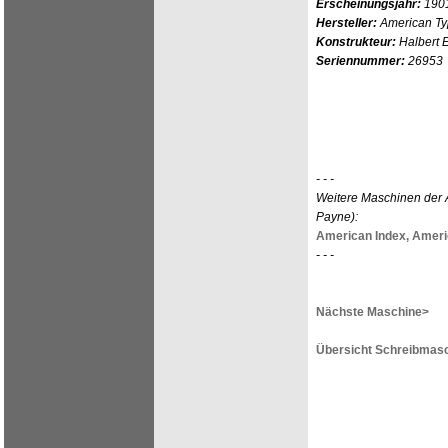
Erscheinungsjahr:
190
Hersteller:
American Ty
Konstrukteur:
Halbert 
Seriennummer:
26953
- - -
Weitere Maschinen der A
Payne):
American Index,
Americ
- - -
Nächste Maschine>
Übersicht Schreibmasc