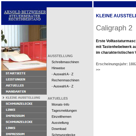
KLEINE AUSSTEL
Caligraph 2
Erste Volltastaturmasc
mit Tastenhebelwerk a
im charakteristischen 
AUSSTELLUNG
Schreibmaschinen
Erscheinungsjahr: 188
Hinweise
>>
- Auswahl A - Z
Rechenmaschinen
- Auswahl A - Z
AKTUELLES
Monats-Info
Tagesmeldungen
Einzelthemen
Ausstellung
Download
Schmunzelecke