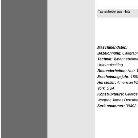
Tastenhebel aus Holz
Maschinendaten:
Bezeichnung:
Caligrap
Technik:
Typenhebelmasc
Unteraufschlag
Besonderheiten:
Holz-
Erscheinungsjahr:
188
Hersteller:
American Wr
York, USA
Konstrukteure:
George 
Wagner, James Densmore
Seriennummer:
39408