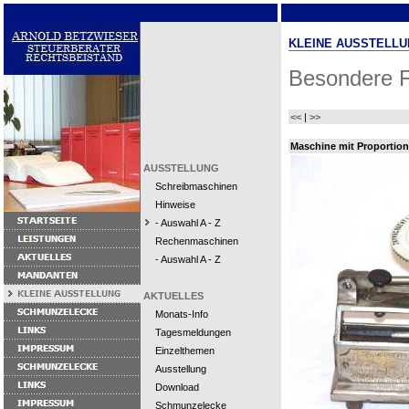
KLEINE AUSSTELLU
Besondere F
<<
|
>>
Maschine mit Proportiona
AUSSTELLUNG
Schreibmaschinen
Hinweise
- Auswahl A - Z
Rechenmaschinen
- Auswahl A - Z
AKTUELLES
Monats-Info
Tagesmeldungen
Einzelthemen
Ausstellung
Download
Schmunzelecke