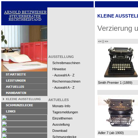
KLEINE AUSSTEL
Verzierung 
<<
|
>>
AUSSTELLUNG
Schreibmaschinen
Hinweise
- Auswahl A - Z
Rechenmaschinen
Smith Premier 1 (1889)
- Auswahl A - Z
AKTUELLES
Monats-Info
Tagesmeldungen
Einzelthemen
Ausstellung
Download
Adler 7 (ab 1900)
Schmunzelecke