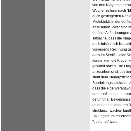
von den Klägern nachwei
Wochenzeitung nach "M
auch gesteigerten Reak
Mietobjekts in der dörf
anzusehen. Zwar sind i
erhöhte Anforderungen zu
Tatsache, dass die Kläg
auch tatsächlich Konta
vorliegend Rechnung ge
dass im Streitfall ein
könne, weil die Kläger k
gewählt hätten. Die Fra
anzusehen sind, bestimm
steht dem Steuerpflichti
Beurteilungsspielraum z
dass die eigenverantwort
dauerhaften, ununterbr
geführt hat, Beweisanz
unter den besonderen B
strukturschwachen ländl
Ballungsraum mit erhöht
"geeignet" waren.