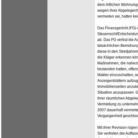
dem örtlichen Wohnung
wegen ihrer Abgelegenh
vermieten sei, hatten ke
Das Finanzgericht (FG)
Steuerrecht/Entscheidu
ab. Das FG vertrat die A
tatsächlichen Bemühun
diese in den Streitjahre
die Kläger erkennen kö
Maßnahmen, die nahezu 
bestanden hatten, offens
Makler einzuschalten, s
Anzeigenblättern aufzug
Immobilienseiten anzubi
Situation anzupassen. 
ihrer räumlichen Abgele
Vermietung zu unternehm
2007 dauerhaft vermietet
Vergangenheit geschlo
Mit ihrer Revision rügen
Sie vertreten die Auffas