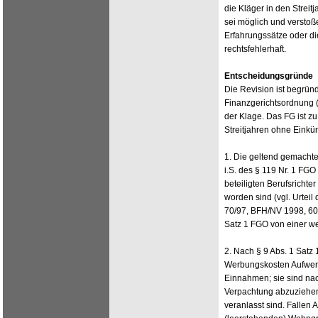
die Kläger in den Streit
sei möglich und versto
Erfahrungssätze oder di
rechtsfehlerhaft.
Entscheidungsgründe
Die Revision ist begründ
Finanzgerichtsordnung 
der Klage. Das FG ist z
Streitjahren ohne Einkü
1. Die geltend gemachte
i.S. des § 119 Nr. 1 FGO
beteiligten Berufsricht
worden sind (vgl. Urtei
70/97, BFH/NV 1998, 609
Satz 1 FGO von einer w
2. Nach § 9 Abs. 1 Satz 
Werbungskosten Aufwen
Einnahmen; sie sind nac
Verpachtung abzuziehen,
veranlasst sind. Fallen