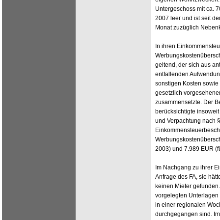
Untergeschoss mit ca. 
2007 leer und ist seit 
Monat zuzüglich Nebenk
In ihren Einkommensteue
Werbungskostenüberschu
geltend, der sich aus a
entfallenden Aufwendun
sonstigen Kosten sowie
gesetzlich vorgesehene
zusammensetzte. Der Be
berücksichtigte insoweit
und Verpachtung nach §
Einkommensteuerbeschei
Werbungskostenüberschü
2003) und 7.989 EUR (f
Im Nachgang zu ihrer Ei
Anfrage des FA, sie hät
keinen Mieter gefunden
vorgelegten Unterlagen e
in einer regionalen Woc
durchgegangen sind. Im 