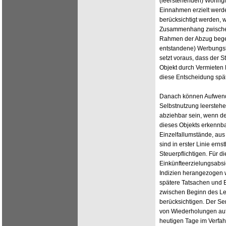
(leerstehenden) Wohng
Einnahmen erzielt werd
berücksichtigt werden, 
Zusammenhang zwischen 
Rahmen der Abzug begeh
entstandene) Werbungsk
setzt voraus, dass der S
Objekt durch Vermieten 
diese Entscheidung spät
Danach können Aufwendu
Selbstnutzung leerste
abziehbar sein, wenn der
dieses Objekts erkennba
Einzelfallumstände, aus
sind in erster Linie er
Steuerpflichtigen. Für d
Einkünfteerzielungsabs
Indizien herangezogen 
spätere Tatsachen und 
zwischen Beginn des Lee
berücksichtigen. Der S
von Wiederholungen auf 
heutigen Tage im Verfah