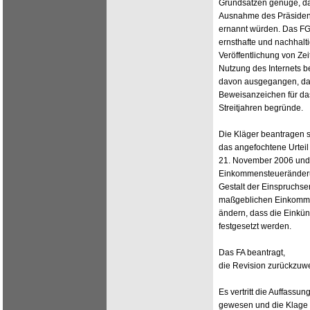
Grundsätzen genüge, da 
Ausnahme des Präsident
ernannt würden. Das FG
ernsthafte und nachhal
Veröffentlichung von Ze
Nutzung des Internets b
davon ausgegangen, dass
Beweisanzeichen für das
Streitjahren begründe.
Die Kläger beantragen 
das angefochtene Urtei
21. November 2006 und 
Einkommensteueränderun
Gestalt der Einspruchs
maßgeblichen Einkommen
ändern, dass die Einkü
festgesetzt werden.
Das FA beantragt,
die Revision zurückzuw
Es vertritt die Auffass
gewesen und die Klage