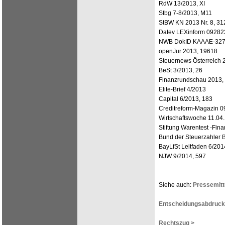
RdW 13/2013, XI
Stbg 7-8/2013, M11
StBW KN 2013 Nr. 8, 31
Datev LEXinform 09282
NWB DokID KAAAE-32
openJur 2013, 19618
Steuernews Österreich 
BeSt 3/2013, 26
Finanzrundschau 2013,
Elite-Brief 4/2013
Capital 6/2013, 183
Creditreform-Magazin 0
Wirtschaftswoche 11.04
Stiftung Warentest -Fina
Bund der Steuerzahler 
BayLfSt Leitfaden 6/201
NJW 9/2014, 597
Siehe auch:
Pressemitt
Entscheidungsabdruck
Rechtszug >