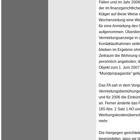
Fällen und im Jahr 2006 
der im finanzgerichtlich
Kläger auf diese Weise m
Wochenzeitung eine Wo
für eine Anmietung des 
aufgenommen. Überdies 
Vermietungsanzeige in 
Kontaktaufnahmen seite
blieben im Ergebnis oh
Zeitraum die Wohnung in
persönlich angeboten; d
Objekt zum 1. Juni 2007 
"Mundpropaganda" gef
Das FA sah in dem Vorge
Vermietungsbemühungen
und für 2006 die Einkün
an. Ferner änderte das
165 Abs. 2 Satz 1 AO un
Werbungskostenüberschü
mehr.
Die hiergegen gerichtet
begründeten, dass sie lä