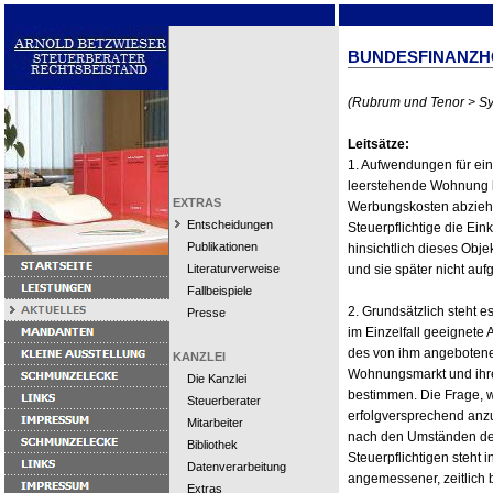
BUNDESFINANZHOF 
(Rubrum und Tenor > Sy
Leitsätze:
1. Aufwendungen für ein
leerstehende Wohnung 
EXTRAS
Werbungskosten abziehb
Entscheidungen
Steuerpflichtige die Ein
Publikationen
hinsichtlich dieses Ob
Literaturverweise
und sie später nicht auf
Fallbeispiele
2. Grundsätzlich steht es
Presse
im Einzelfall geeignete 
des von ihm angebotene
KANZLEI
Wohnungsmarkt und ihre
Die Kanzlei
bestimmen. Die Frage, w
Steuerberater
erfolgversprechend anz
Mitarbeiter
nach den Umständen des
Bibliothek
Steuerpflichtigen steht i
Datenverarbeitung
angemessener, zeitlich 
Extras