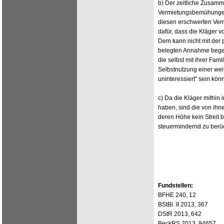
b) Der zeitliche Zusam
Vermietungsbemühungen 
diesen erschwerten Ve
dafür, dass die Kläger 
Dem kann nicht mit der 
belegten Annahme begeg
die selbst mit ihrer Fam
Selbstnutzung einer wei
uninteressiert" sein kön
c) Da die Kläger mithin 
haben, sind die von ih
deren Höhe kein Streit
steuermindernd zu berüc
Fundstellen:
BFHE 240, 12
BStBl. II 2013, 367
DStR 2013, 642
BeckRS 2013, 94657