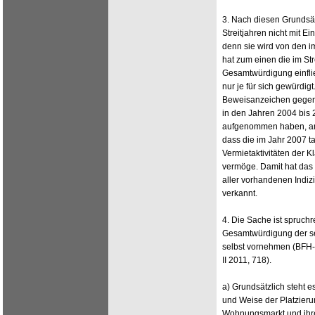
3. Nach diesen Grundsä
Streitjahren nicht mit E
denn sie wird von den im
hat zum einen die im St
Gesamtwürdigung einfließ
nur je für sich gewürdig
Beweisanzeichen gegen 
in den Jahren 2004 bis 
aufgenommen haben, and
dass die im Jahr 2007 ta
Vermietaktivitäten der K
vermöge. Damit hat das
aller vorhandenen Indizi
verkannt.
4. Die Sache ist spruch
Gesamtwürdigung der sei
selbst vornehmen (BFH-U
II 2011, 718).
a) Grundsätzlich steht es
und Weise der Platzier
Wohnungsmarkt und ihre