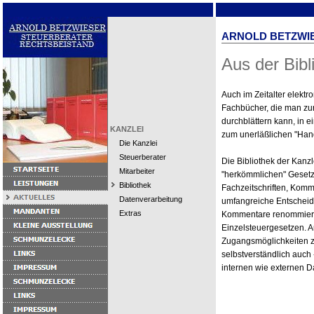
ARNOLD BETZWI
Aus der Bibl
Auch im Zeitalter elekt
Fachbücher, die man z
durchblättern kann, in 
KANZLEI
zum unerläßlichen "Han
Die Kanzlei
Steuerberater
Die Bibliothek der Kanz
Mitarbeiter
"herkömmlichen" Gesetz
Bibliothek
Fachzeitschriften, Ko
Datenverarbeitung
umfangreiche Entsche
Extras
Kommentare renommierte
Einzelsteuergesetzen. 
Zugangsmöglichkeiten z
selbstverständlich auch
internen wie externen 