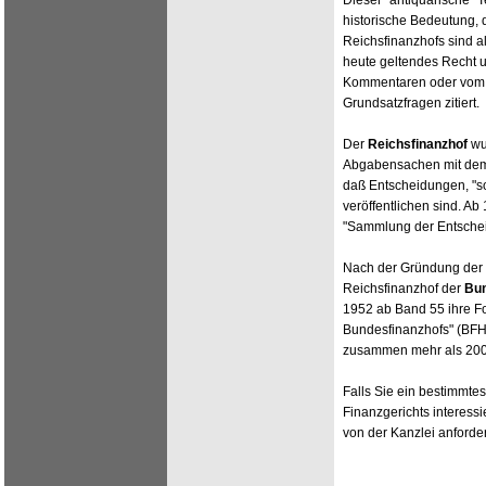
Dieser "antiquarische" 
historische Bedeutung,
Reichsfinanzhofs sind a
heute geltendes Recht u
Kommentaren oder vom B
Grundsatzfragen zitiert.
Der
Reichsfinanzhof
wu
Abgabensachen mit dem S
daß Entscheidungen, "so
veröffentlichen sind. Ab
"Sammlung der Entschei
Nach der Gründung der
Reichsfinanzhof der
Bun
1952 ab Band 55 ihre F
Bundesfinanzhofs" (BF
zusammen mehr als 200
Falls Sie ein bestimmte
Finanzgerichts interess
von der Kanzlei anforde