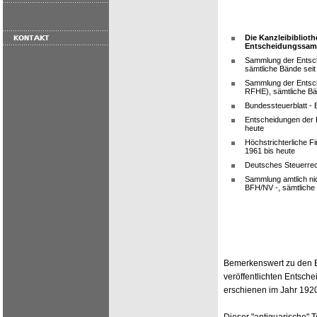
Die Kanzleibiblioth
Entscheidungssamm
Sammlung der Entsch
sämtliche Bände seit
Sammlung der Entsch
RFHE), sämtliche Bän
Bundessteuerblatt - 
Entscheidungen der F
heute
Höchstrichterliche F
1961 bis heute
Deutsches Steuerrech
Sammlung amtlich nic
BFH/NV -, sämtliche 
Bemerkenswert zu den E
veröffentlichten Entsch
erschienen im Jahr 1920