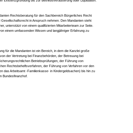
er Existenzgründung bis zur Betriebsveräußerung oder Liquidation.
danten Rechtsberatung für den Sachbereich Bürgerliches Recht
nd Gesellschaftsrecht in Anspruch nehmen. Den Mandanten steht
er, unterstützt von einem qualifizierten Mitarbeiterteam zur Seite.
, von einem umfassenden Wissen und langjähriger Erfahrung zu
g für die Mandanten ist ein Bereich, in dem die Kanzlei große
von der Vertretung bei Finanzbehörden, der Betreuung bei
sicherungsrechtlichen Betriebsprüfungen, der Führung von
ichen Rechtsbehelfsverfahren, der Führung von Verfahren vor den
n das Arbeitsamt -Familienkasse- in Kindergeldsachen) bis hin zu
m Bundesfinanzhof.