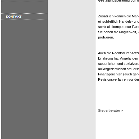
Gestaltungsberatung von d
Zusätzlich können die Man
einschließlich Handels- u
somit ein kompetenter Partn
Sie haben die Möglichkeit
profitieren.
Auch die Rechtsdurchsetzun
Erfahrung hat. Angefangen 
steuerlichen und sozialver
außergerichtlichen steuerl
Finanzgerichten (auch gege
Revisionsverfahren vor de
Steuerberater >