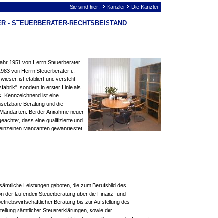
Sie sind hier:
Kanzlei
Die Kanzlei
R - STEUERBERATER-RECHTSBEISTAND
Jahr 1951 von Herrn Steuerberater
 1983 von Herrn Steuerberater u.
ieser, ist etabliert und versteht
fabrik", sondern in erster Linie als
. Kennzeichnend ist eine
msetzbare Beratung und die
 Mandanten. Bei der Annahme neuer
eachtet, dass eine qualifizierte und
s einzelnen Mandanten gewährleistet
sämtliche Leistungen geboten, die zum Berufsbild des
n der laufenden Steuerberatung über die Finanz- und
triebswirtschaftlicher Beratung bis zur Aufstellung des
ellung sämtlicher Steuererklärungen, sowie der