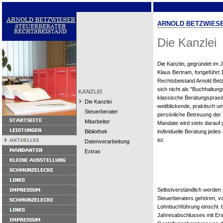
ARNOLD BETZWIESE
Die Kanzlei
Die Kanzlei, gegründet im 
Klaus Bertram, fortgeführt
Rechtsbeistand Arnold Betzw
sich nicht als "Buchhaltungs
KANZLEI
klassische Beratungspraxis
Die Kanzlei
weitblickende, praktisch u
Steuerberater
persönliche Betreuung der
Mitarbeiter
Mandate wird stets darauf g
Bibliothek
individuelle Beratung jede
ist.
Datenverarbeitung
Extras
Selbstverständlich werden 
Steuerberaters gehören, vo
Lohnbuchführung einschl. be
Jahresabschlusses mit Erst