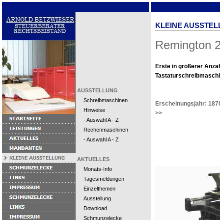
KLEINE AUSSTEL
Remington 
Erste in größerer Anzah
Tastaturschreibmaschi
AUSSTELLUNG
Schreibmaschinen
Erscheinungsjahr: 187
Hinweise
>>
- Auswahl A - Z
Rechenmaschinen
- Auswahl A - Z
AKTUELLES
Monats-Info
Tagesmeldungen
Einzelthemen
Ausstellung
Download
Schmunzelecke