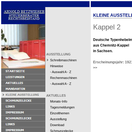
KLEINE AUSSTEL
Kappel 2
Deutsche Typenhebel
aus Chemnitz-Kappel
in Sachsen.
AUSSTELLUNG
Schreibmaschinen
Erscheinungsjahr: 192
Hinweise
>>
- Auswahl A - Z
Rechenmaschinen
- Auswahl A - Z
AKTUELLES
Monats-Info
Tagesmeldungen
Einzelthemen
Ausstellung
Download
Schmunzelecke