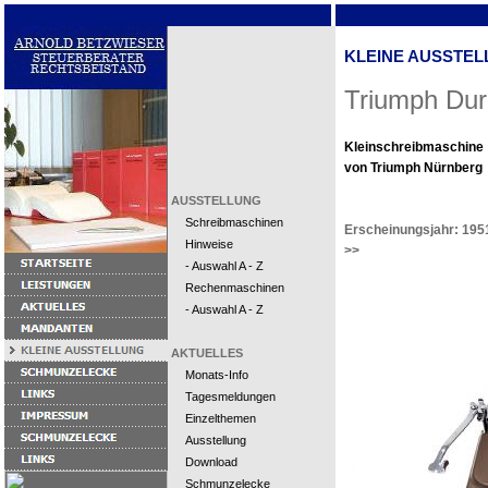
KLEINE AUSSTEL
Triumph Dur
Kleinschreibmaschine
von Triumph Nürnberg
AUSSTELLUNG
Schreibmaschinen
Erscheinungsjahr: 195
Hinweise
>>
- Auswahl A - Z
Rechenmaschinen
- Auswahl A - Z
AKTUELLES
Monats-Info
Tagesmeldungen
Einzelthemen
Ausstellung
Download
Schmunzelecke