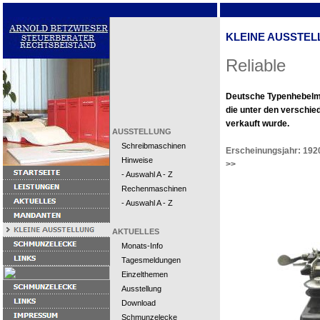
KLEINE AUSSTEL
Reliable
Deutsche Typenhebelm
die unter den verschi
verkauft wurde.
AUSSTELLUNG
Schreibmaschinen
Erscheinungsjahr: 192
Hinweise
>>
- Auswahl A - Z
Rechenmaschinen
- Auswahl A - Z
AKTUELLES
Monats-Info
Tagesmeldungen
Einzelthemen
Ausstellung
Download
Schmunzelecke