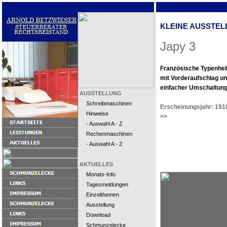
KLEINE AUSSTEL
Japy 3
Französische Typenhe
mit Vorderaufschlag u
einfacher Umschaltung
AUSSTELLUNG
Schreibmaschinen
Erscheinungsjahr: 191
Hinweise
>>
- Auswahl A - Z
Rechenmaschinen
- Auswahl A - Z
AKTUELLES
Monats-Info
Tagesmeldungen
Einzelthemen
Ausstellung
Download
Schmunzelecke