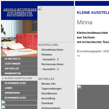
KLEINE AUSSTEL
Mirina
Kleinschreibmaschine
aus Sachsen
mit tschechischer Tast
AUSSTELLUNG
Schreibmaschinen
Erscheinungsjahr: 193
Hinweise
>>
- Auswahl A - Z
Rechenmaschinen
- Auswahl A - Z
AKTUELLES
Monats-Info
Tagesmeldungen
Einzelthemen
Ausstellung
Download
Schmunzelecke