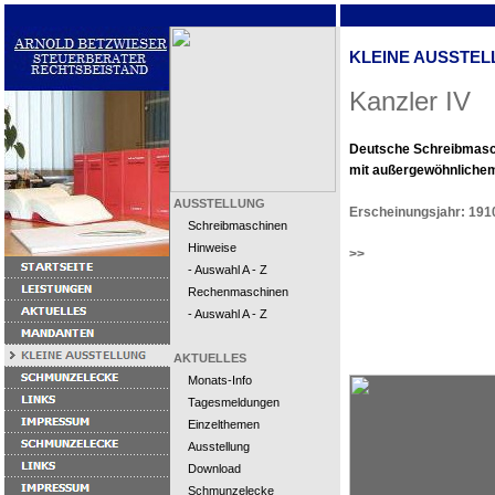
KLEINE AUSSTEL
Kanzler IV
Deutsche Schreibmasc
mit außergewöhnliche
AUSSTELLUNG
Erscheinungsjahr: 191
Schreibmaschinen
Hinweise
>>
- Auswahl A - Z
Rechenmaschinen
- Auswahl A - Z
AKTUELLES
Monats-Info
Tagesmeldungen
Einzelthemen
Ausstellung
Download
Schmunzelecke