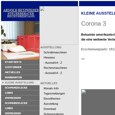
KLEINE AUSSTEL
Corona 3
Bekannte amerikanisch
die eine weltweite Verb
AUSSTELLUNG
Erscheinungsjahr: 191
Schreibmaschinen
Hinweise
>>
- Auswahl A - Z
Rechenmaschinen
- Auswahl A - Z
AKTUELLES
Monats-Info
Tagesmeldungen
Einzelthemen
Ausstellung
Download
Schmunzelecke