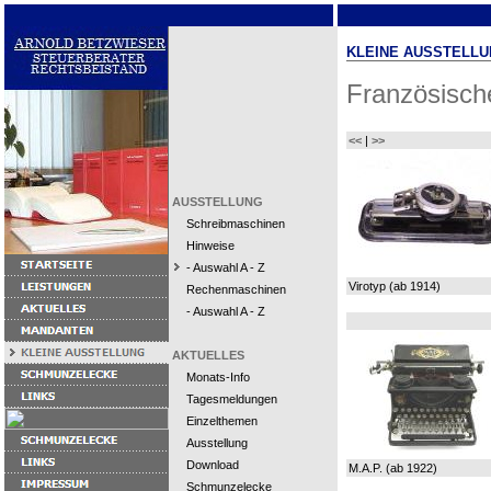
KLEINE AUSSTELLU
Französisch
<<
|
>>
AUSSTELLUNG
Schreibmaschinen
Hinweise
- Auswahl A - Z
Virotyp (ab 1914)
Rechenmaschinen
- Auswahl A - Z
AKTUELLES
Monats-Info
Tagesmeldungen
Einzelthemen
Ausstellung
Download
M.A.P. (ab 1922)
Schmunzelecke