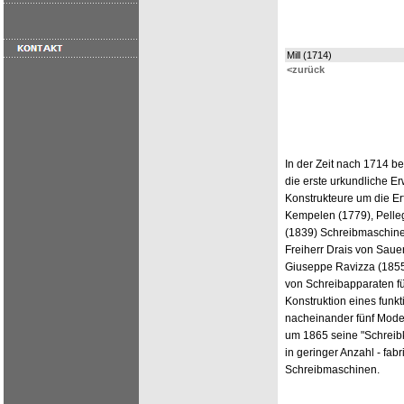
Mill (1714)
<zurück
In der Zeit nach 1714 b
die erste urkundliche E
Konstrukteure um die E
Kempelen (1779), Pelleg
(1839) Schreibmaschinen
Freiherr Drais von Saue
Giuseppe Ravizza (1855)
von Schreibapparaten fü
Konstruktion eines funkt
nacheinander fünf Model
um 1865 seine "Schreibk
in geringer Anzahl - fab
Schreibmaschinen.