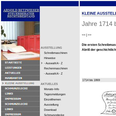
KLEINE AUSSTEL
Jahre 1714 
<<
|
>>
Die ersten Schreibmas
AUSSTELLUNG
Abriß der geschichtlic
Schreibmaschinen
Hinweise
- Auswahl A - Z
Rechenmaschinen
- Auswahl A - Z
1714 bis 1869
AKTUELLES
Monats-Info
Tagesmeldungen
Einzelthemen
Ausstellung
Download
Schmunzelecke