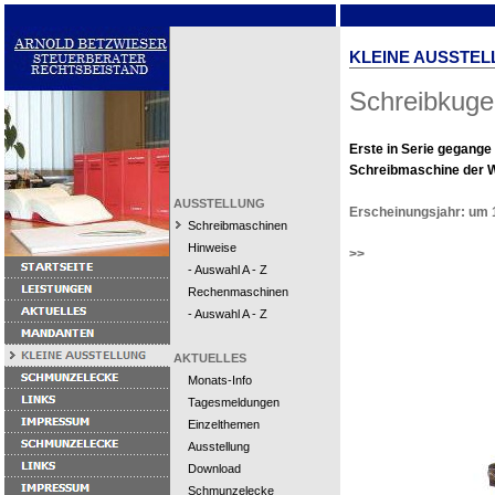
KLEINE AUSSTEL
Schreibkuge
Erste in Serie gegange
Schreibmaschine der W
AUSSTELLUNG
Erscheinungsjahr: um 
Schreibmaschinen
Hinweise
>>
- Auswahl A - Z
Rechenmaschinen
- Auswahl A - Z
AKTUELLES
Monats-Info
Tagesmeldungen
Einzelthemen
Ausstellung
Download
Schmunzelecke