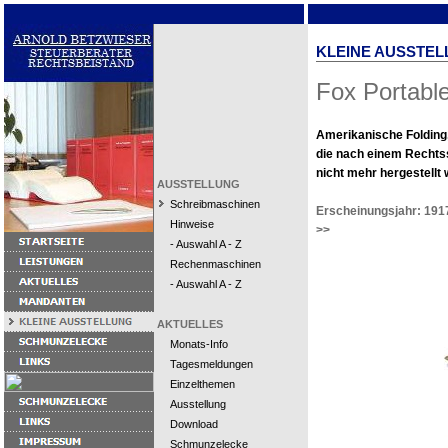
KLEINE AUSSTEL
Fox Portabl
Amerikanische Folding
die nach einem Rechtss
nicht mehr hergestellt 
AUSSTELLUNG
Schreibmaschinen
Erscheinungsjahr: 191
Hinweise
>>
- Auswahl A - Z
Rechenmaschinen
- Auswahl A - Z
AKTUELLES
Monats-Info
Tagesmeldungen
Einzelthemen
Ausstellung
Download
Schmunzelecke