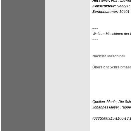
Hersteller:
Fox Typewri
Konstrukteur:
Henry P.
Seriennummer:
10401
- - -
Weitere Maschinen der 
- - -
Nächste Maschine>
Übersicht Schreibmasc
Quellen: Martin, Die Sc
Johannes Meyer, Pappen
(088S500315-1106-13.1