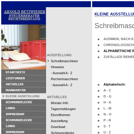
KLEINE AUSSTELLU
Schreibmas
AUSWAHL NACH K
CHRONOLOGISCH
ALPHABETISCHE 
AUSSTELLUNG
ZUFÄLLIGE REIH
Schreibmaschinen
Hinweise
- Auswahl A - Z
Rechenmaschinen
Alphabetisch:
- Auswahl A - Z
A - C
D - G
AKTUELLES
H - K
Monats-Info
L - M
Tagesmeldungen
N - O
Einzelthemen
P - R
Ausstellung
S - T
Download
U - Z
Schmunzelecke