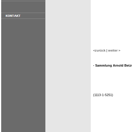
<zurück
|
weiter >
- Sammlung Arnold Betzw
(1113-1-5251)