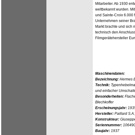
Mitarbeiter. Ab 1930 ent
weltbekannt wurden. Mit
und Sainte-Croix 6.000 
Unternehmen seiner Bra
Markt brachte und sich 
technisch den Anschluss
Filmgerätehersteller Eu
Maschinendaten:
Bezeichnung:
Hermes 
Technik:
Typenhebelmas
und einfacher Umschalt
Besonderheiten:
Flache
Blechkoffer
Erscheinungsjahr:
193
Hersteller:
Paillard S.A
Konstrukteur:
Giuseppe
Seriennummer:
10649
Baujahr:
1937