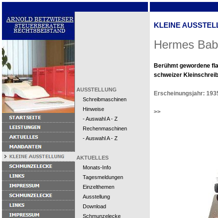
KLEINE AUSSTEL
Hermes Bab
Berühmt gewordene fl
schweizer Kleinschrei
AUSSTELLUNG
Erscheinungsjahr: 193
Schreibmaschinen
Hinweise
>>
- Auswahl A - Z
Rechenmaschinen
- Auswahl A - Z
AKTUELLES
Monats-Info
Tagesmeldungen
Einzelthemen
Ausstellung
Download
Schmunzelecke