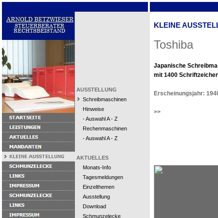
KLEINE AUSSTEL
Toshiba
Japanische Schreibma
mit 1400 Schriftzeichen
AUSSTELLUNG
Erscheinungsjahr: 194
Schreibmaschinen
Hinweise
>>
- Auswahl A - Z
Rechenmaschinen
- Auswahl A - Z
AKTUELLES
Monats-Info
Tagesmeldungen
Einzelthemen
Ausstellung
Download
Schmunzelecke