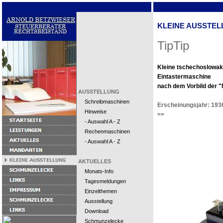
KLEINE AUSSTEL
TipTip
Kleine tschechoslowak
Eintastermaschine
nach dem Vorbild der "
AUSSTELLUNG
Schreibmaschinen
Erscheinungsjahr: 193
Hinweise
>>
- Auswahl A - Z
Rechenmaschinen
- Auswahl A - Z
AKTUELLES
Monats-Info
Tagesmeldungen
Einzelthemen
Ausstellung
Download
Schmunzelecke