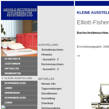
KLEINE AUSSTEL
Elliott-Fisher
Buchschreibmaschine.
AUSSTELLUNG
Erscheinungsjahr: 194
Schreibmaschinen
Hinweise
>>
- Auswahl A - Z
Rechenmaschinen
- Auswahl A - Z
AKTUELLES
Monats-Info
Tagesmeldungen
Einzelthemen
Ausstellung
Download
Schmunzelecke