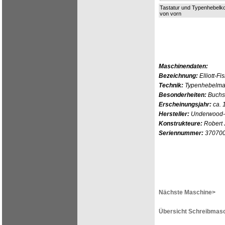
Tastatur und Typenhebelk
von vorn
Maschinendaten:
Bezeichnung:
Elliott-Fi
Technik:
Typenhebelmas
Besonderheiten:
Buchs
Erscheinungsjahr:
ca. 
Hersteller:
Underwood-El
Konstrukteure:
Robert J
Seriennummer:
37070
Nächste Maschine>
Übersicht Schreibmasc